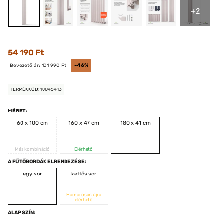
+2
54 190 Ft
Bevezető ár:
101 990 Ft
-46%
TERMÉKKÓD: 10045413
MÉRET:
60 x 100 cm
160 x 47 cm
180 x 41 cm
Más kombináció
Elérhető
A FŰTŐBORDÁK ELRENDEZÉSE:
egy sor
kettős sor
Hamarosan újra
elérhető
ALAP SZÍN: