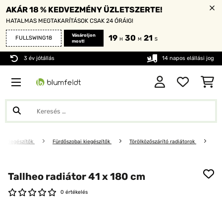
AKÁR 18 % KEDVEZMÉNY ÜZLETSZERTE!
HATALMAS MEGTAKARÍTÁSOK CSAK 24 ÓRÁIG!
Vásároljon
19
30
19
FULLSWING18
H
M
S
most!
3 év jótállás
14 napos elállási jog
oni kiegészítők
Fürdőszobai kiegészítők
Törölközőszárító radiátorok
Tallheo radiátor 41 x 180 cm
0 értékelés