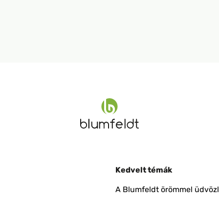
Kedvelt témák
A Blumfeldt örömmel üdvözli