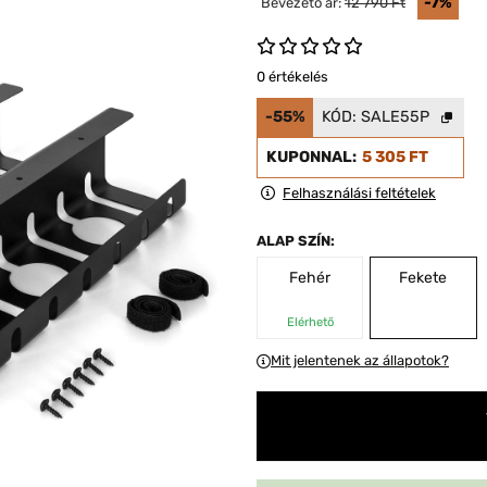
-7%
Bevezető ár:
12 790 Ft
0 értékelés
-55%
KÓD:
SALE55P
KUPONNAL:
5 305 FT
Felhasználási feltételek
ALAP SZÍN:
Fehér
Fekete
Elérhető
Mit jelentenek az állapotok?