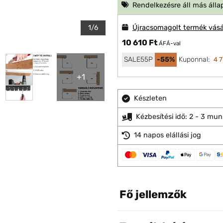
Rendelkezésre áll más álla
1/6
Újracsomagolt termék vásá
10 610 Ft
ÁFÁ-val
SALE55P
-55%
Kuponnal:
4 7
+1
Készleten
Kézbesítési idő: 2 - 3 mu
14 napos elállási jog
Fő jellemzők