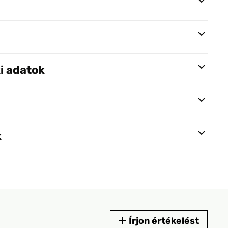
i adatok
k
Írjon értékelést