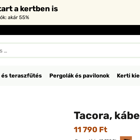
art a kertben is
iók: akár 55%
 és teraszfűtés
Pergolák és pavilonok
Kerti ki
Tacora, kábe
11 790 Ft