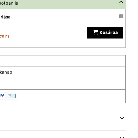
potban is
rlása
Kosárba
75 Ft
nkanap