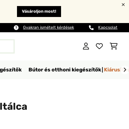
Vásároljon most!
Gyakran ismételt kérdések
Kapcsolat
egészítők
Bútor és otthoni kiegészítők
Kiárusítá
ltálca