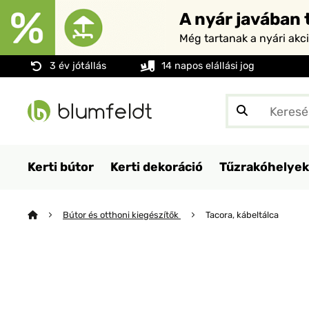
A nyár javában t
Még tartanak a nyári akc
3 év jótállás
14 napos elállási jog
Kerti bútor
Kerti dekoráció
Tűzrakóhelyek
Bútor és otthoni kiegészítők
Tacora, kábeltálca