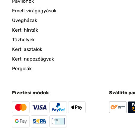
Pavilonok
Emelt virágágyások
Üvegházak
Kerti hinták
Tűzhelyek
Kerti asztalok
Kerti napozóágyak
Pergolák
Fizetési módok
Szállító p