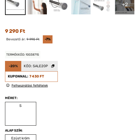
+2
9 290 Ft
Bevezető ár:
9 990 Ft
-7%
TERMÉKKÓD: 10038715
-20%
KÓD:
SALE20P
KUPONNAL:
7 430 FT
Felhasználási feltételek
MÉRET:
S
ALAP SZÍN:
Ezüst króm