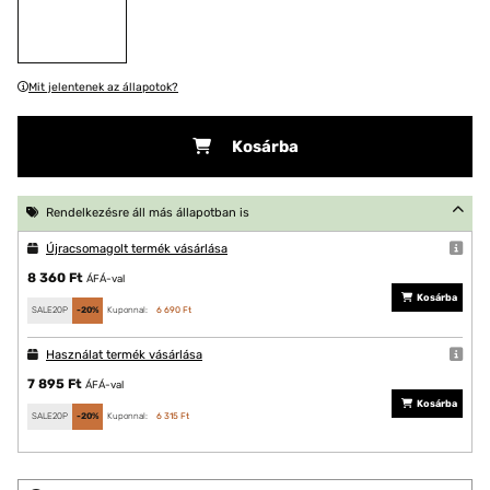
Mit jelentenek az állapotok?
Kosárba
Rendelkezésre áll más állapotban is
Újracsomagolt termék vásárlása
8 360 Ft
ÁFÁ-val
Kosárba
SALE20P
-20%
Kuponnal:
6 690 Ft
Használat termék vásárlása
7 895 Ft
ÁFÁ-val
Kosárba
SALE20P
-20%
Kuponnal:
6 315 Ft