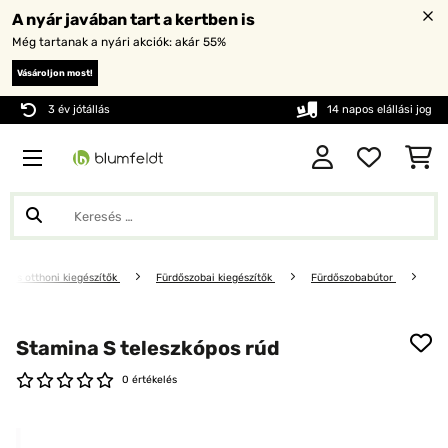
A nyár javában tart a kertben is
Még tartanak a nyári akciók: akár 55%
Vásároljon most!
3 év jótállás
14 napos elállási jog
or és otthoni kiegészítők
Fürdőszobai kiegészítők
Fürdőszobabútor
Stamina S teleszkópos rúd
0 értékelés