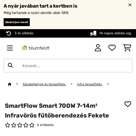
A nyár javában tart a kertben is
Még tartanak a nyári akciók: akár 55%
Vásároljon most!
3 év jótállás
14 napos elállási jog
Tűzrakóhelyek és teraszfűtés
Infra teraszfűtés
SmartFlow Smart 700W 7-14m²
Infravörös fűtőberendezés Fekete
0 értékelés