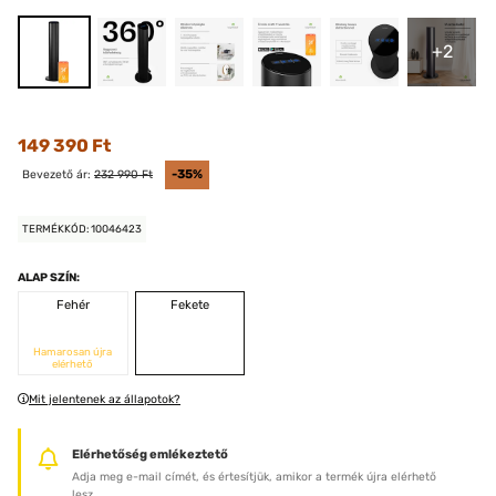
+2
149 390 Ft
Bevezető ár:
232 990 Ft
-35%
TERMÉKKÓD: 10046423
ALAP SZÍN:
Fehér
Fekete
Hamarosan újra
elérhető
Mit jelentenek az állapotok?
Elérhetőség emlékeztető
Adja meg e-mail címét, és értesítjük, amikor a termék újra elérhető
lesz.