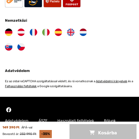
Nemzetközi
Adatvédelem
Ez az oldal reCAPTCHA szolgáltatással védett, és rá vonatkoznak a
Adatvédelmi irányelvek
és a
Felhasználási feltételek
a Google szolgáltatásaira.
Adatvédelem
ÁSZF
Használati feltételek
Rólunk
149 390 Ft
ÁFÁ-val
Kosárba
Copyright © 2026 Blumfeldt. All rights reserved
232 990 Ft
-35%
Bevezető ár: