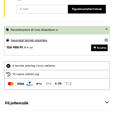
Figyelmeztetést kérek
Rendelkezésre áll más állapotban is
Használat termék vásárlása
126 980 Ft
ÁFÁ-val
Kosárba
A termék jelenleg nincs raktáron
14 napos elállási jog
Fő jellemzők