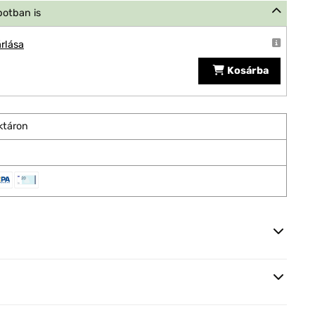
potban is
rlása
Kosárba
ktáron