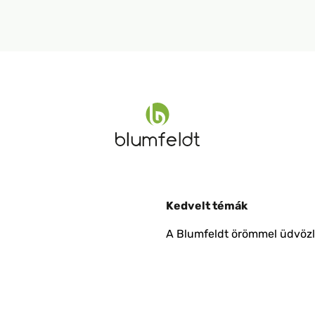
Kedvelt témák
A Blumfeldt örömmel üdvözli