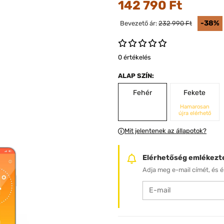
142 790 Ft
-38%
Bevezető ár:
232 990 Ft
0 értékelés
ALAP SZÍN:
Fehér
Fekete
Hamarosan
újra elérhető
Mit jelentenek az állapotok?
Elérhetőség emlékezt
Adja meg e-mail címét, és ér