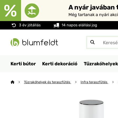
A nyár javában t
Még tartanak a nyári akc
3 év jótállás
14 napos elállási jog
Kerti bútor
Kerti dekoráció
Tűzrakóhelyek
Tűzrakóhelyek és teraszfűtés
Infra teraszfűtés