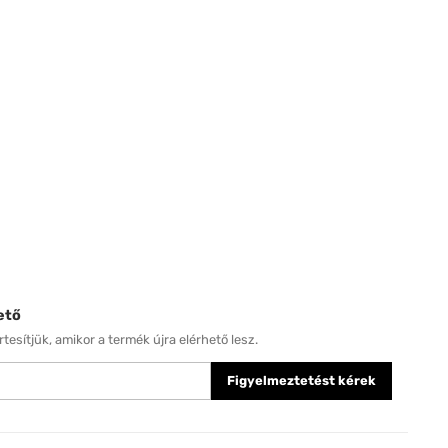
ető
tesítjük, amikor a termék újra elérhető lesz.
Figyelmeztetést kérek