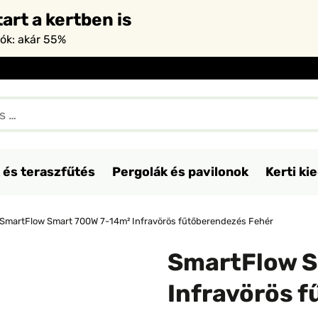
art a kertben is
iók: akár 55%
 és teraszfűtés
Pergolák és pavilonok
Kerti ki
SmartFlow Smart 700W 7-14m² Infravörös fűtőberendezés Fehér
SmartFlow S
Infravörös 