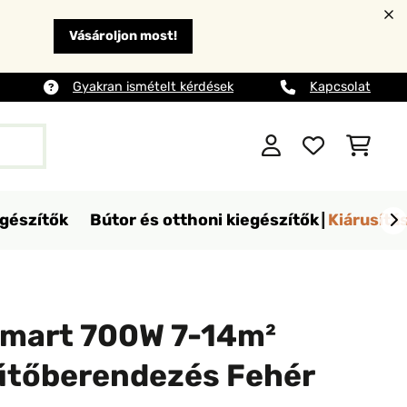
Vásároljon most!
Gyakran ismételt kérdések
Kapcsolat
egészítők
Bútor és otthoni kiegészítők
Kiárusítá
mart 700W 7-14m²
fűtőberendezés Fehér