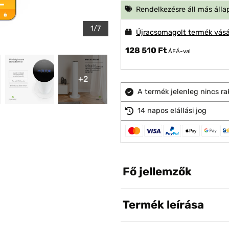
Rendelkezésre áll más álla
1/7
Újracsomagolt termék vásá
128 510 Ft
ÁFÁ-val
+2
A termék jelenleg nincs ra
14 napos elállási jog
Fő jellemzők
Termék leírása