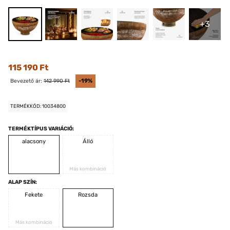
+3
115 190 Ft
Bevezető ár:
142 990 Ft
-19%
TERMÉKKÓD: 10034800
TERMÉKTÍPUS VARIÁCIÓ:
alacsony
Álló
Más kombináció
ALAP SZÍN:
Fekete
Rozsda
Más kombináció