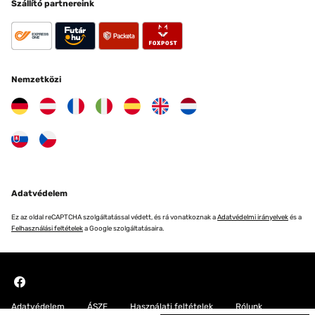
Szállító partnereink
Nemzetközi
Adatvédelem
Ez az oldal reCAPTCHA szolgáltatással védett, és rá vonatkoznak a
Adatvédelmi irányelvek
és a
Felhasználási feltételek
a Google szolgáltatásaira.
Adatvédelem
ÁSZF
Használati feltételek
Rólunk