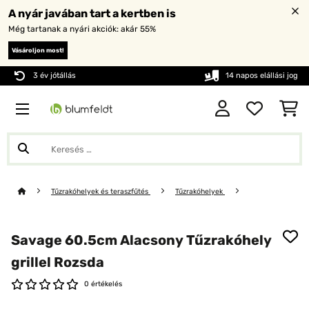
A nyár javában tart a kertben is
Még tartanak a nyári akciók: akár 55%
Vásároljon most!
3 év jótállás
14 napos elállási jog
Tűzrakóhelyek és teraszfűtés
Tűzrakóhelyek
Savage 60.5cm Alacsony Tűzrakóhely
grillel Rozsda
0 értékelés