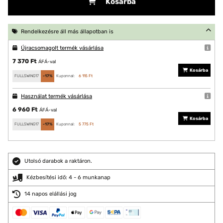
Kosárba
Rendelkezésre áll más állapotban is
Újracsomagolt termék vásárlása
7 370 Ft
ÁFÁ-val
Kosárba
FULLSWING17
-17%
Kuponnal:
6 115 Ft
Használat termék vásárlása
6 960 Ft
ÁFÁ-val
Kosárba
FULLSWING17
-17%
Kuponnal:
5 775 Ft
Utolsó darabok a raktáron.
Kézbesítési idő: 4 - 6 munkanap
14 napos elállási jog