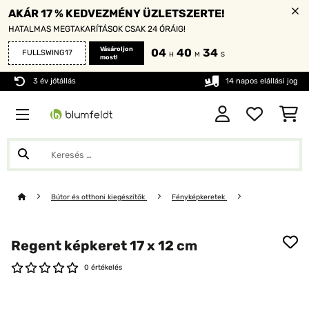
AKÁR 17 % KEDVEZMÉNY ÜZLETSZERTE!
HATALMAS MEGTAKARÍTÁSOK CSAK 24 ÓRÁIG!
Vásároljon
04
40
32
FULLSWING17
H
M
S
most!
3 év jótállás
14 napos elállási jog
Bútor és otthoni kiegészítők
Fényképkeretek
Regent képkeret 17 x 12 cm
0 értékelés