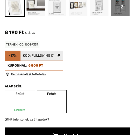
+2
8 190 Ft
ÁFÁ-val
TERMÉKKÓD: 10039337
-17%
KÓD:
FULLSWING17
KUPONNAL:
6 800 FT
Felhasználási feltételek
ALAP SZÍN:
Ezüst
Fehér
Elérhető
Mit jelentenek az állapotok?