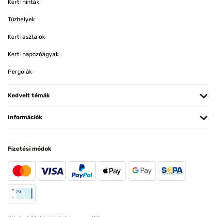
Kerti hinták
Tűzhelyek
Kerti asztalok
Kerti napozóágyak
Pergolák
Kedvelt témák
Információk
Fizetési módok