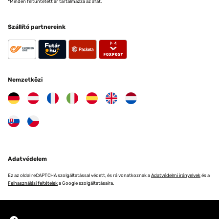
*Minden feltüntetett ár tartalmazza az áfát.
Szállító partnereink
Nemzetközi
Adatvédelem
Ez az oldal reCAPTCHA szolgáltatással védett, és rá vonatkoznak a
Adatvédelmi irányelvek
és a
Felhasználási feltételek
a Google szolgáltatásaira.