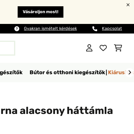
Vásároljon most!
Gyakran ismételt kérdések
Kapcsolat
egészítők
Bútor és otthoni kiegészítők
Kiárusítá
árna alacsony háttámla