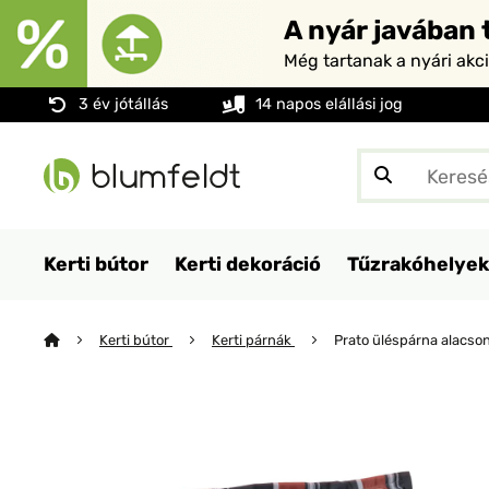
A nyár javában t
Még tartanak a nyári akc
3 év jótállás
14 napos elállási jog
Kerti bútor
Kerti dekoráció
Tűzrakóhelyek
Kerti bútor
Kerti párnák
Prato üléspárna alacso