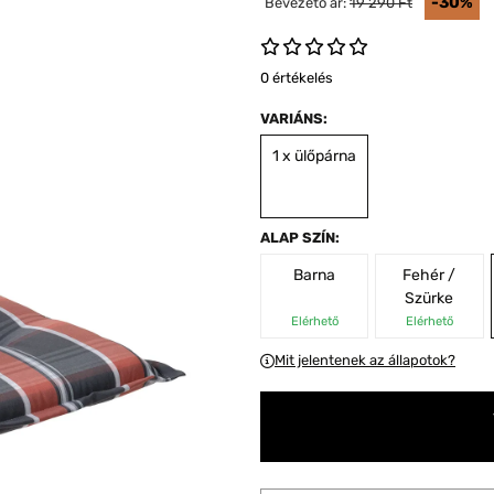
-30%
Bevezető ár:
19 290 Ft
0 értékelés
VARIÁNS:
1 x ülőpárna
ALAP SZÍN:
Barna
Fehér /
Szürke
Elérhető
Elérhető
Mit jelentenek az állapotok?