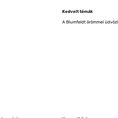
Kedvelt témák
A Blumfeldt örömmel üdvözli