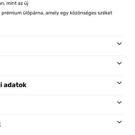
an, mint az új
:
prémium ülőpárna, amely egy közönséges széket
i adatok
k