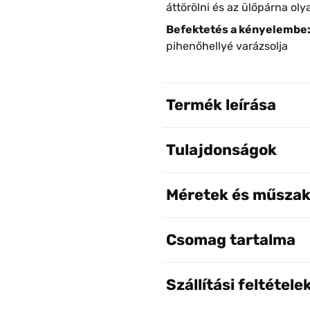
áttörölni és az ülőpárna oly
Befektetés a kényelembe
pihenőhellyé varázsolja
Termék leírása
Tulajdonságok
Méretek és műszak
Csomag tartalma
Szállítási feltétele