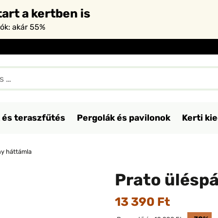
art a kertben is
iók: akár 55%
 és teraszfűtés
Pergolák és pavilonok
Kerti ki
ny háttámla
Prato ülésp
13 390 Ft