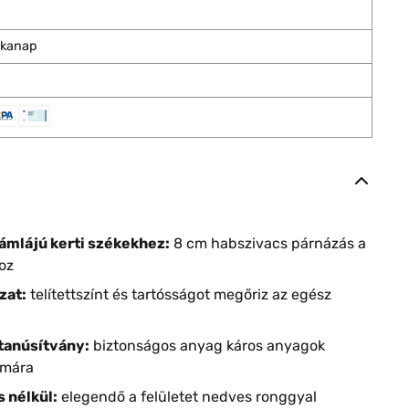
nkanap
ámlájú kerti székekhez:
8 cm habszivacs párnázás a
oz
zat:
telítettszínt és tartósságot megőriz az egész
tanúsítvány:
biztonságos anyag káros anyagok
ámára
s nélkül:
elegendő a felületet nedves ronggyal