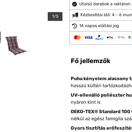
Utolsó darabok a raktáron.
Kézbesítési idő: 4 - 6 mu
1/5
14 napos elállási jog
Fő jellemzők
Puha kényelem alacsony t
hosszú kültéri tartózkodásh
UV-ellenálló poliészter hu
nyáron kint is
OEKO-TEX® Standard 100 
nélkül az egész famiglia sz
Gyors tisztítás erőfeszíté