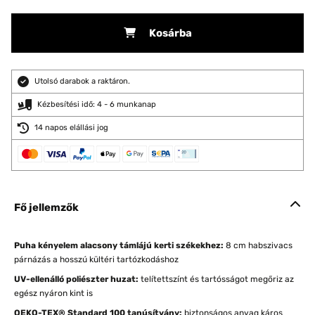
Kosárba
Utolsó darabok a raktáron.
Kézbesítési idő: 4 - 6 munkanap
14 napos elállási jog
Fő jellemzők
Puha kényelem alacsony támlájú kerti székekhez:
8 cm habszivacs
párnázás a hosszú kültéri tartózkodáshoz
UV-ellenálló poliészter huzat:
telítettszínt és tartósságot megőriz az
egész nyáron kint is
OEKO-TEX® Standard 100 tanúsítvány:
biztonságos anyag káros