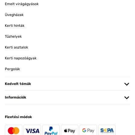
Emelt virágágyások
Üvegházak
Kerti hinták
Tűzhelyek
Kerti asztalok
Kerti napozóágyak
Pergolák
Kedvelt témák
Információk
Fizetési módok