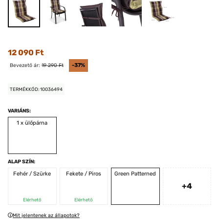
12 090 Ft
Bevezető ár:
19 290 Ft
-37%
TERMÉKKÓD: 10036494
VARIÁNS:
1 x ülőpárna
ALAP SZÍN:
Fehér / Szürke
Fekete / Piros
Green Patterned
+4
Elérhető
Elérhető
Mit jelentenek az állapotok?