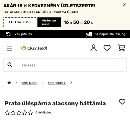
AKÁR 18 % KEDVEZMÉNY ÜZLETSZERTE!
HATALMAS MEGTAKARÍTÁSOK CSAK 24 ÓRÁIG!
Vásároljon
16
50
18
FULLSWING18
H
M
S
most!
3 év jótállás
14 napos elállási jog
Kerti bútor
Kerti párnák
Prato üléspárna alacsony háttámla
0 értékelés