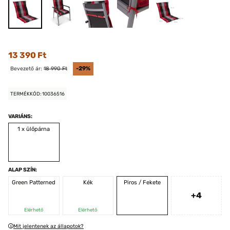
13 390 Ft
Bevezető ár:
18 990 Ft
-29%
TERMÉKKÓD: 10036516
VARIÁNS:
1 x ülőpárna
ALAP SZÍN:
Green Patterned
Kék
Piros / Fekete
+4
Elérhető
Elérhető
Mit jelentenek az állapotok?