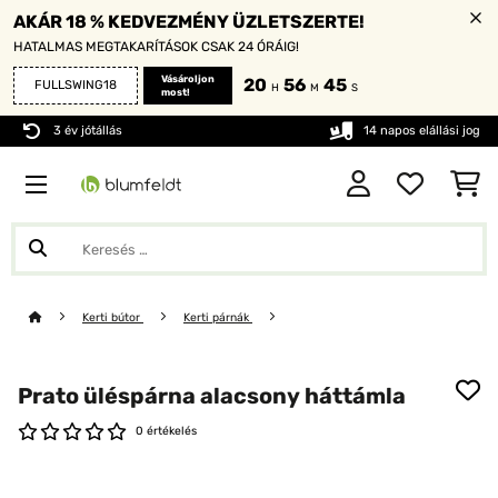
AKÁR 18 % KEDVEZMÉNY ÜZLETSZERTE!
HATALMAS MEGTAKARÍTÁSOK CSAK 24 ÓRÁIG!
Vásároljon
20
56
44
FULLSWING18
H
M
S
most!
3 év jótállás
14 napos elállási jog
Kerti bútor
Kerti párnák
Prato üléspárna alacsony háttámla
0 értékelés