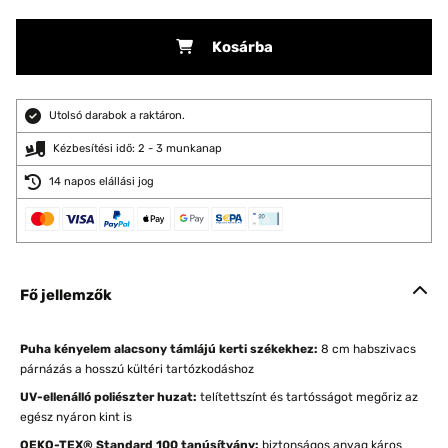
Kosárba
Utolsó darabok a raktáron.
Kézbesítési idő: 2 - 3 munkanap
14 napos elállási jog
Fő jellemzők
Puha kényelem alacsony támlájú kerti székekhez:
8 cm habszivacs
párnázás a hosszú kültéri tartózkodáshoz
UV-ellenálló poliészter huzat:
telítettszínt és tartósságot megőriz az
egész nyáron kint is
OEKO-TEX® Standard 100 tanúsítvány:
biztonságos anyag káros