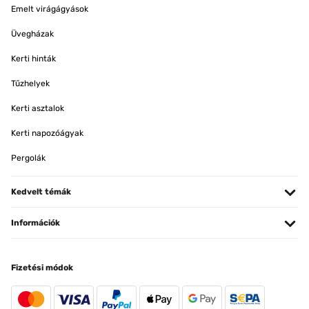
Emelt virágágyások
Üvegházak
Kerti hinták
Tűzhelyek
Kerti asztalok
Kerti napozóágyak
Pergolák
Kedvelt témák
Információk
Fizetési módok