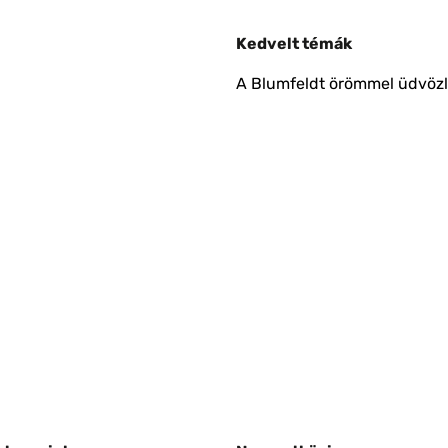
Kedvelt témák
A Blumfeldt örömmel üdvözli