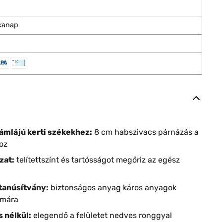
nkanap
ámlájú kerti székekhez:
8 cm habszivacs párnázás a
oz
zat:
telítettszínt és tartósságot megőriz az egész
tanúsítvány:
biztonságos anyag káros anyagok
ámára
s nélkül:
elegendő a felületet nedves ronggyal