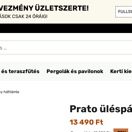
DVEZMÉNY ÜZLETSZERTE!
FULLS
SOK CSAK 24 ÓRÁIG!
 és teraszfűtés
Pergolák és pavilonok
Kerti ki
ny háttámla
Prato ülésp
13 490 Ft