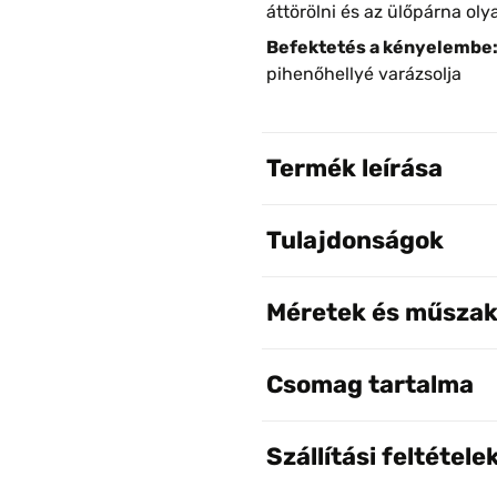
áttörölni és az ülőpárna oly
Befektetés a kényelembe
pihenőhellyé varázsolja
Termék leírása
Tulajdonságok
Méretek és műszak
Csomag tartalma
Szállítási feltétele