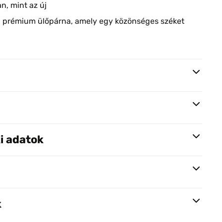
an, mint az új
:
prémium ülőpárna, amely egy közönséges széket
i adatok
k