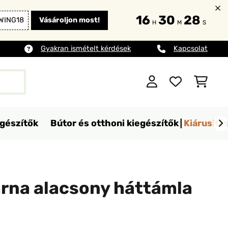
16
30
27
WING18
Vásároljon most!
H
M
S
Gyakran ismételt kérdések
Kapcsolat
egészítők
Bútor és otthoni kiegészítők
Kiárusítá
árna alacsony háttámla