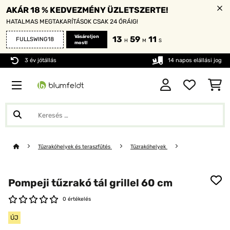
AKÁR 18 % KEDVEZMÉNY ÜZLETSZERTE!
HATALMAS MEGTAKARÍTÁSOK CSAK 24 ÓRÁIG!
Vásároljon
13
59
10
FULLSWING18
H
M
S
most!
3 év jótállás
14 napos elállási jog
Tűzrakóhelyek és teraszfűtés
Tűzrakóhelyek
Pompeji tűzrakó tál grillel 60 cm
0 értékelés
ÚJ