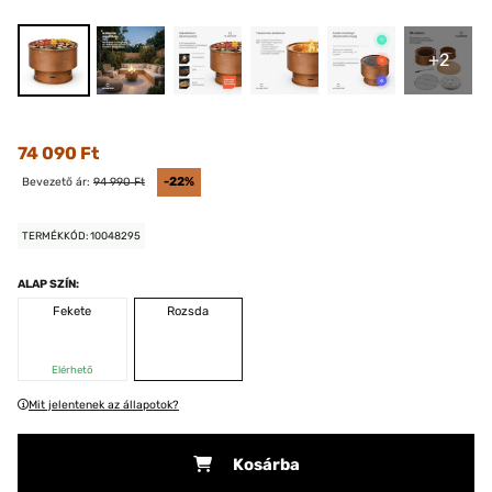
+2
74 090 Ft
Bevezető ár:
94 990 Ft
-22%
TERMÉKKÓD: 10048295
ALAP SZÍN:
Fekete
Rozsda
Elérhető
Mit jelentenek az állapotok?
Kosárba