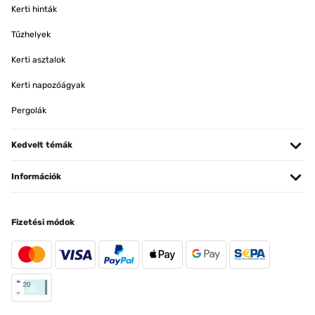
Kerti hinták
Tűzhelyek
Kerti asztalok
Kerti napozóágyak
Pergolák
Kedvelt témák
Információk
Fizetési módok