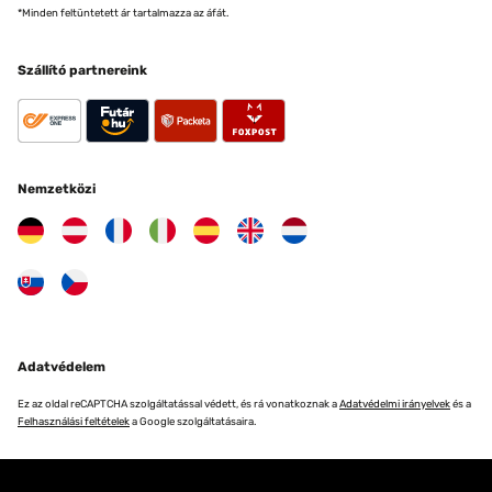
*Minden feltüntetett ár tartalmazza az áfát.
Szállító partnereink
Nemzetközi
Adatvédelem
Ez az oldal reCAPTCHA szolgáltatással védett, és rá vonatkoznak a
Adatvédelmi irányelvek
és a
Felhasználási feltételek
a Google szolgáltatásaira.