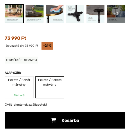
+1
73 990 Ft
Bevezető ár:
93 990 Ft
-21%
TERMÉKKÓD: 10035984
ALAP SZÍN:
Fekete / Fehér
Fekete / Fekete
márvány
márvány
Elérhető
Mit jelentenek az állapotok?
Kosárba