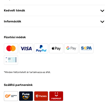
Kedvelt témák
Információk
Fizetési módok
*Minden feltüntetett ár tartalmazza az áfát.
Szállító partnereink