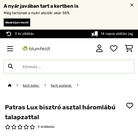
A nyár javában tart a kertben is
Még tartanak a nyári akciók: akár 55%
Vásároljon most!
3 év jótállás
14 napos elállási jog
Kerti bútor
Kerti asztalok
Patras Lux bisztró asztal háromlábú
talapzattal
0 értékelés