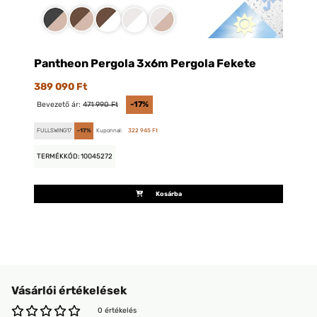
Pantheon Pergola 3x6m Pergola Fekete
389 090 Ft
Bevezető ár:
471 990 Ft
-17%
FULLSWING17
-17%
Kuponnal:
322 945 Ft
TERMÉKKÓD: 10045272
Kosárba
Vásárlói értékelések
0 értékelés