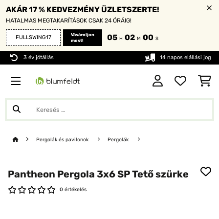
AKÁR 17 % KEDVEZMÉNY ÜZLETSZERTE!
HATALMAS MEGTAKARÍTÁSOK CSAK 24 ÓRÁIG!
Vásároljon
05
01
58
FULLSWING17
H
M
S
most!
3 év jótállás
14 napos elállási jog
Pergolák és pavilonok
Pergolák
Pantheon Pergola 3x6 SP Tető szürke
0 értékelés