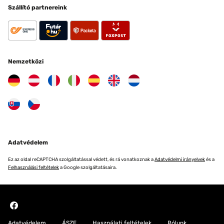
Szállító partnereink
Nemzetközi
Adatvédelem
Ez az oldal reCAPTCHA szolgáltatással védett, és rá vonatkoznak a
Adatvédelmi irányelvek
és a
Felhasználási feltételek
a Google szolgáltatásaira.
Adatvédelem
ÁSZF
Használati feltételek
Rólunk