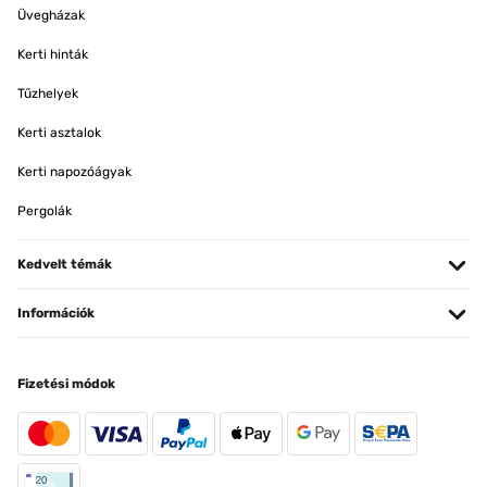
Üvegházak
Kerti hinták
Tűzhelyek
Kerti asztalok
Kerti napozóágyak
Pergolák
Kedvelt témák
Információk
Fizetési módok