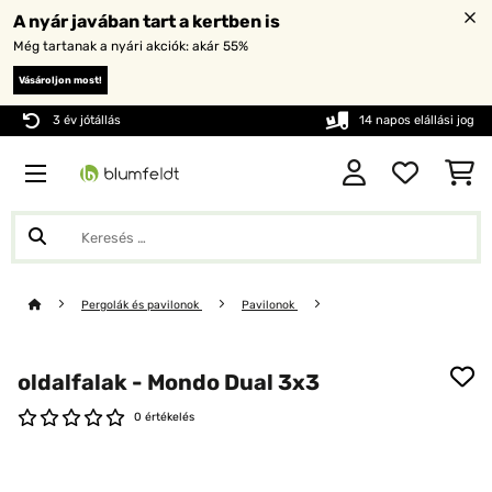
A nyár javában tart a kertben is
Még tartanak a nyári akciók: akár 55%
Vásároljon most!
3 év jótállás
14 napos elállási jog
Pergolák és pavilonok
Pavilonok
oldalfalak - Mondo Dual 3x3
0 értékelés