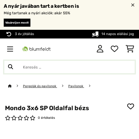
A nyár javában tart a kertben is
Még tartanak a nyári akciók: akár 55%
Vásároljon most!
3 év jótállás
14 napos elállási jog
Pergolák és pavilonok
Pavilonok
Mondo 3x6 SP Oldalfal bézs
0 értékelés