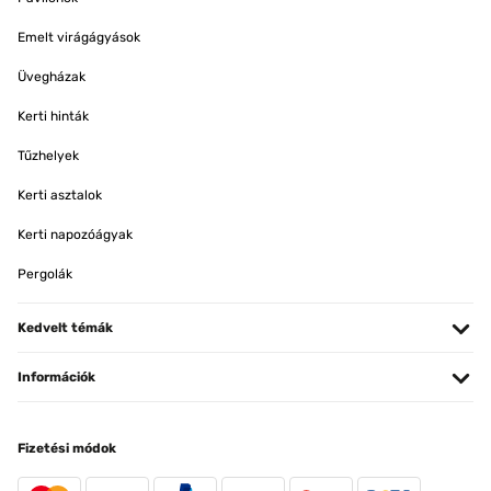
Emelt virágágyások
Üvegházak
Kerti hinták
Tűzhelyek
Kerti asztalok
Kerti napozóágyak
Pergolák
Kedvelt témák
Információk
Fizetési módok