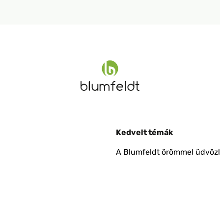
Kedvelt témák
A Blumfeldt örömmel üdvözli