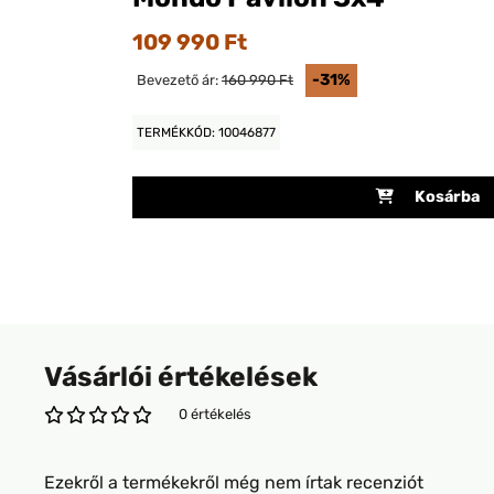
109 990 Ft
-31%
Bevezető ár:
160 990 Ft
TERMÉKKÓD: 10046877
Kosárba
Vásárlói értékelések
0 értékelés
Ezekről a termékekről még nem írtak recenziót