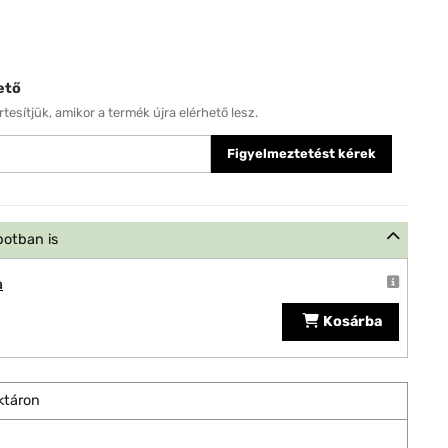
ető
tesítjük, amikor a termék újra elérhető lesz.
Figyelmeztetést kérek
potban is
a
Kosárba
ktáron