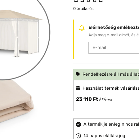
0 értékelés
Elérhetőség emlékezt
Adja meg e-mail címét, és ér
Rendelkezésre áll más álla
Használat termék vásárlás
23 110 Ft
ÁFÁ-val
A termék jelenleg nincs ra
14 napos elállási jog