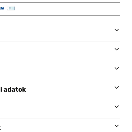
i adatok
k