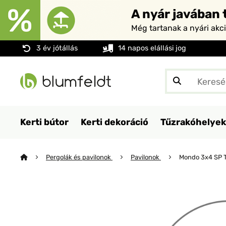
A nyár javában t
Még tartanak a nyári akc
3 év jótállás
14 napos elállási jog
Kerti bútor
Kerti dekoráció
Tűzrakóhelyek
Pergolák és pavilonok
Pavilonok
Mondo 3x4 SP T