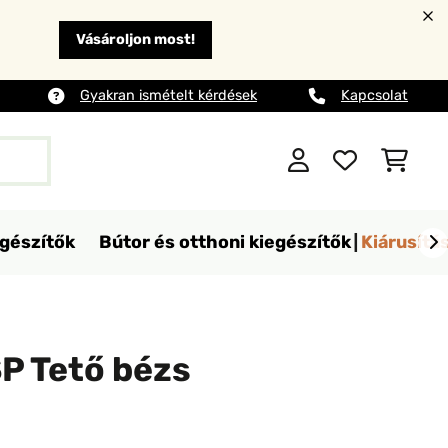
Vásároljon most!
Gyakran ismételt kérdések
Kapcsolat
egészítők
Bútor és otthoni kiegészítők
Kiárusítá
P Tető bézs