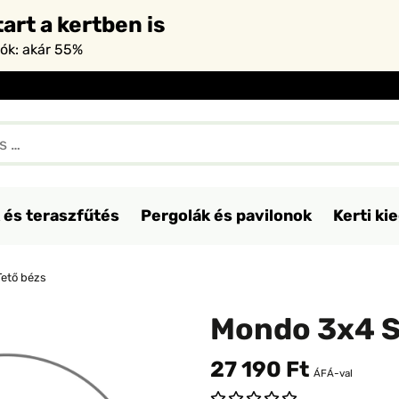
art a kertben is
iók: akár 55%
 és teraszfűtés
Pergolák és pavilonok
Kerti ki
ető bézs
Mondo 3x4 S
27 190 Ft
ÁFÁ-val