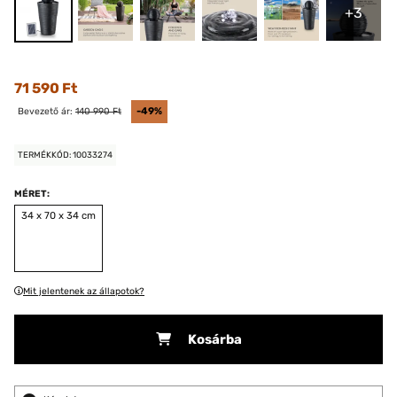
+3
71 590 Ft
Bevezető ár:
140 990 Ft
-49%
TERMÉKKÓD: 10033274
MÉRET:
34 x 70 x 34 cm
Mit jelentenek az állapotok?
Kosárba