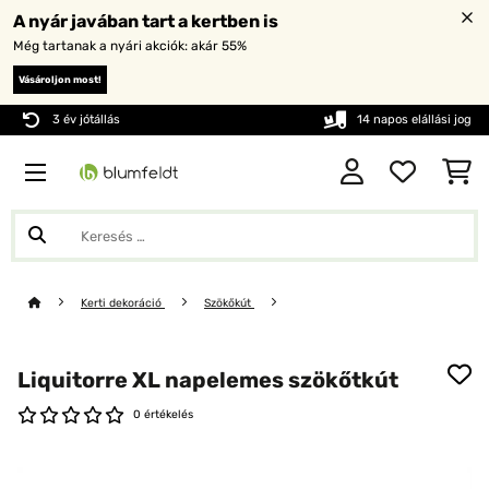
A nyár javában tart a kertben is
Még tartanak a nyári akciók: akár 55%
Vásároljon most!
3 év jótállás
14 napos elállási jog
Kerti dekoráció
Szökőkút
Liquitorre XL napelemes szökőtkút
0 értékelés