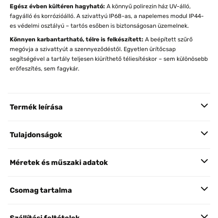
Egész évben kültéren hagyható:
A könnyű polirezin ház UV-álló,
fagyálló és korrózióálló. A szivattyú IP68-as, a napelemes modul IP44-
es védelmi osztályú – tartós esőben is biztonságosan üzemelnek.
Könnyen karbantartható, télre is felkészített:
A beépített szűrő
megóvja a szivattyút a szennyeződéstől. Egyetlen ürítőcsap
segítségével a tartály teljesen kiüríthető téliesítéskor – sem különösebb
erőfeszítés, sem fagykár.
Termék leírása
Tulajdonságok
Méretek és műszaki adatok
Csomag tartalma