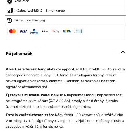
Készleten
Kézbesítési idő: 2 - 3 munkanap
14 napos elállási jog
Fő jellemzők
A kert és a terasz hangulati középpontja:
A Blumfeldt Liquitorre XL a
csobogó víz hangját, a lágy LED-fényt és az elegáns torony-dizájnt
ötvözi egyetlen dekoratív elemmé – kertben, teraszon és beltéren
egyaránt otthonosan hat.
Éjszaka is működik, kábel nélkül:
A napelemes modul napközben tölti
az integrált akkumulátort (3,7 V / 2 Ah), amely akár 8 órányi éjszakai
üzemet biztosít – teljesen kábel- és költségmentes.
Este is varázslatosan szép:
Négy fehér LED közvetlenül a szökőkútba
van integrálva, és lágy fénnyel vonja be a vízjátékot – különleges este a
szabadban, külön fényforrás nélkül.