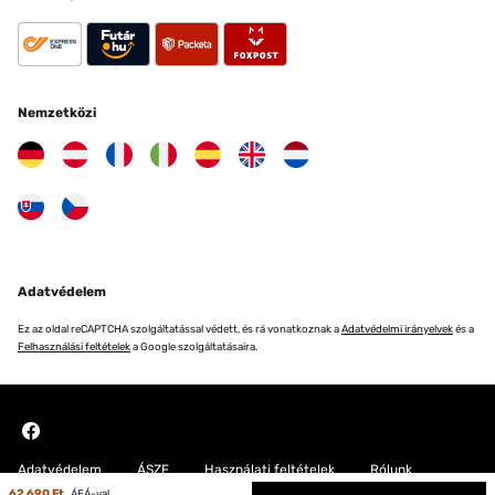
Nemzetközi
Adatvédelem
Ez az oldal reCAPTCHA szolgáltatással védett, és rá vonatkoznak a
Adatvédelmi irányelvek
és a
Felhasználási feltételek
a Google szolgáltatásaira.
Adatvédelem
ÁSZF
Használati feltételek
Rólunk
62 690 Ft
ÁFÁ-val