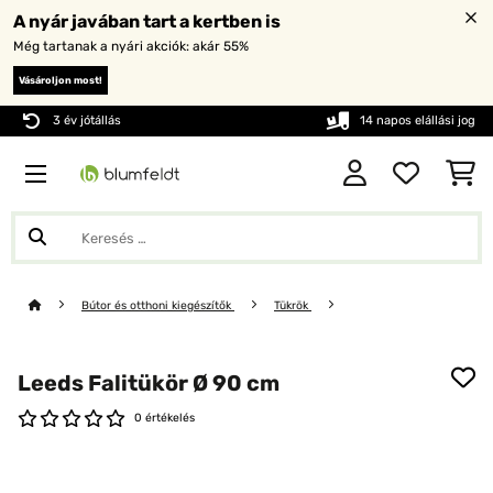
A nyár javában tart a kertben is
Még tartanak a nyári akciók: akár 55%
Vásároljon most!
3 év jótállás
14 napos elállási jog
Bútor és otthoni kiegészítők
Tükrök
Leeds Falitükör Ø 90 cm
0 értékelés