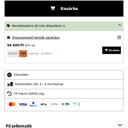
Kosárba
Rendelkezésre áll más állapotban is
Újracsomagolt termék vásárlása
56 420 Ft
ÁFÁ-val
Kosárba
SALE55P
-55%
Kuponnal:
25 390 Ft
Készleten
Kézbesítési idő: 4 - 6 munkanap
14 napos elállási jog
Fő jellemzők