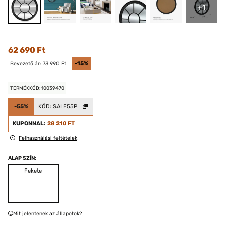
+1
62 690 Ft
Bevezető ár:
73 990 Ft
-15%
TERMÉKKÓD: 10039470
-55%
KÓD:
SALE55P
KUPONNAL:
28 210 FT
Felhasználási feltételek
ALAP SZÍN:
Fekete
Mit jelentenek az állapotok?