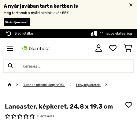
A nyár javában tart a kertben is
Még tartanak a nyári akciók: akár 55%
Vásároljon most!
3 év jótállás
14 napos elállási jog
Bútor és otthoni kiegészítők
Fényképkeretek
Lancaster, képkeret, 24,8 x 19,3 cm
0 értékelés