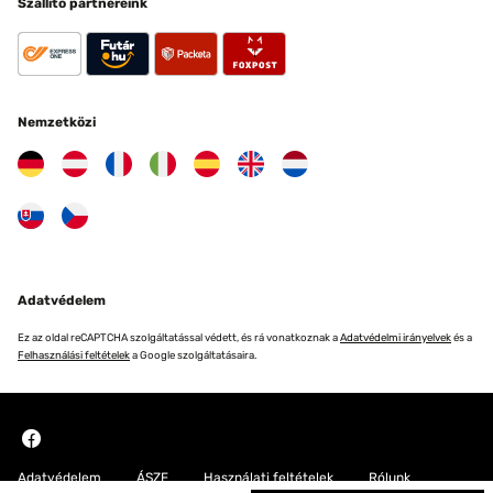
Szállító partnereink
Nemzetközi
Adatvédelem
Ez az oldal reCAPTCHA szolgáltatással védett, és rá vonatkoznak a
Adatvédelmi irányelvek
és a
Felhasználási feltételek
a Google szolgáltatásaira.
Adatvédelem
ÁSZF
Használati feltételek
Rólunk