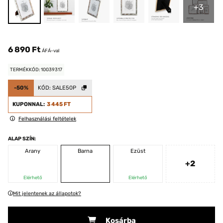
+3
6 890 Ft
ÁFÁ-val
TERMÉKKÓD: 10039317
-50%
KÓD:
SALE50P
KUPONNAL:
3 445 FT
Felhasználási feltételek
ALAP SZÍN:
Arany
Barna
Ezüst
+2
Elérhető
Elérhető
Mit jelentenek az állapotok?
Kosárba