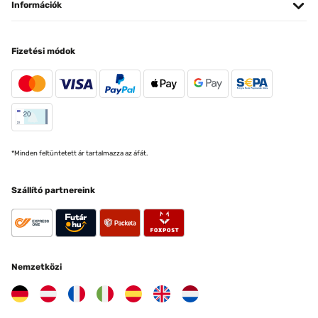
Információk
Fizetési módok
*Minden feltüntetett ár tartalmazza az áfát.
Szállító partnereink
Nemzetközi