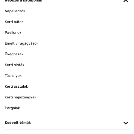
Népszerű kategóriák
Napellenzők
Kerti bútor
Pavilonok
Emelt virágágyások
Üvegházak
Kerti hinták
Tűzhelyek
Kerti asztalok
Kerti napozóágyak
Pergolák
Kedvelt témák