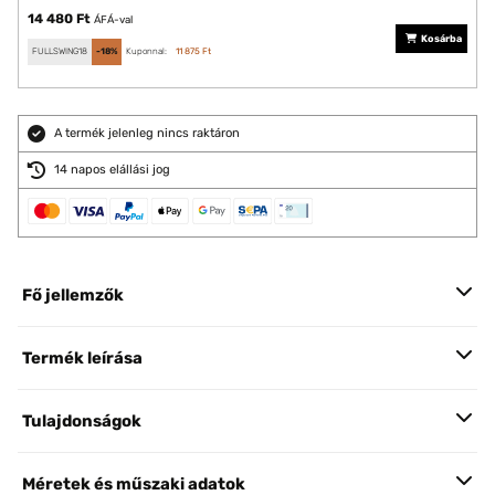
14 480 Ft
ÁFÁ-val
Kosárba
FULLSWING18
-18%
Kuponnal:
11 875 Ft
A termék jelenleg nincs raktáron
14 napos elállási jog
Fő jellemzők
Termék leírása
Tulajdonságok
Méretek és műszaki adatok