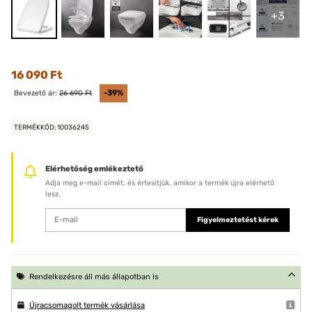
+3
16 090 Ft
Bevezető ár:
26 690 Ft
-39%
TERMÉKKÓD: 10036245
Elérhetőség emlékeztető
Adja meg e-mail címét, és értesítjük, amikor a termék újra elérhető
lesz.
Figyelmeztetést kérek
Rendelkezésre áll más állapotban is
Újracsomagolt termék vásárlása