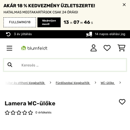
AKÁR 18 % KEDVEZMÉNY ÜZLETSZERTE!
HATALMAS MEGTAKARÍTÁSOK CSAK 24 ÓRÁIG!
Vásároljon
13
07
46
FULLSWING18
H
M
S
most!
3 év jótállás
14 napos elállási jog
Bútor és otthoni kiegészítők
Fürdőszobai kiegészítők
WC-ülőke
Lamera WC-ülőke
0 értékelés