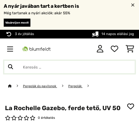
A nyár javában tart a kertben is
Még tartanak a nyári akciók: akár 55%
Vásároljon most!
3 év jótállás
14 napos elállási jog
Pergolák és pavilonok
Pergolák
La Rochelle Gazebo, ferde tető, UV 50
0 értékelés