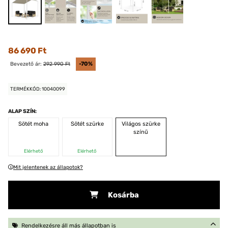
86 690 Ft
Bevezető ár:
292 990 Ft
-70%
TERMÉKKÓD: 10040099
ALAP SZÍN:
Sötét moha
Sötét szürke
Világos szürke
színű
Elérhető
Elérhető
Mit jelentenek az állapotok?
Kosárba
Rendelkezésre áll más állapotban is