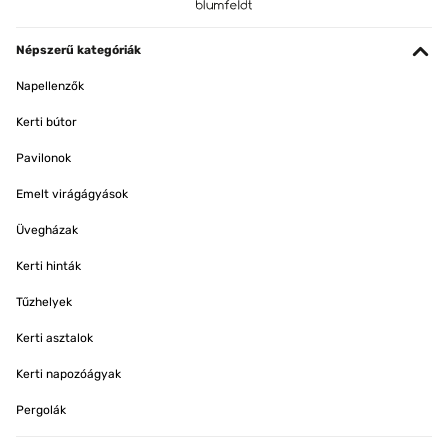
Népszerű kategóriák
Napellenzők
Kerti bútor
Pavilonok
Emelt virágágyások
Üvegházak
Kerti hinták
Tűzhelyek
Kerti asztalok
Kerti napozóágyak
Pergolák