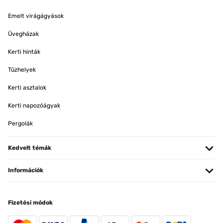
Emelt virágágyások
Üvegházak
Kerti hinták
Tűzhelyek
Kerti asztalok
Kerti napozóágyak
Pergolák
Kedvelt témák
Információk
Fizetési módok