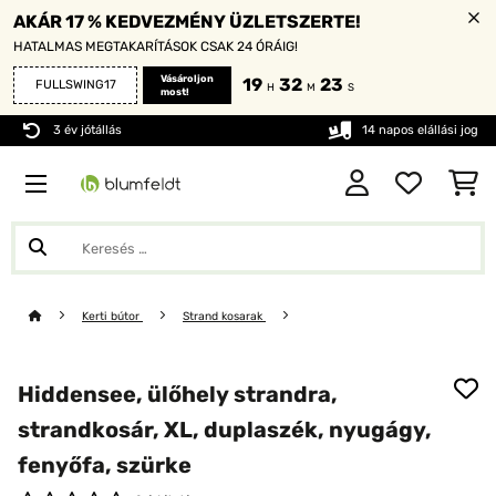
AKÁR 17 % KEDVEZMÉNY ÜZLETSZERTE!
HATALMAS MEGTAKARÍTÁSOK CSAK 24 ÓRÁIG!
Vásároljon
19
32
21
FULLSWING17
H
M
S
most!
3 év jótállás
14 napos elállási jog
Kerti bútor
Strand kosarak
Hiddensee, ülőhely strandra,
strandkosár, XL, duplaszék, nyugágy,
fenyőfa, szürke