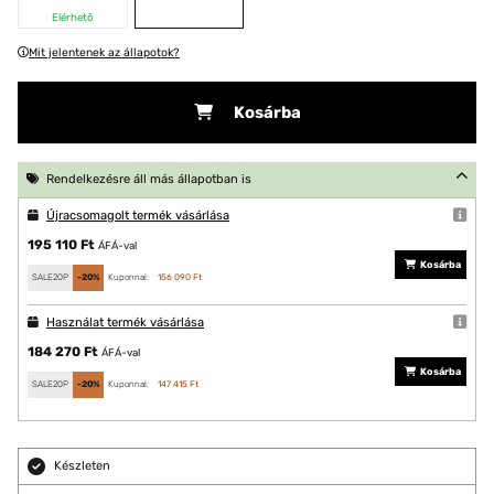
Elérhető
Mit jelentenek az állapotok?
Kosárba
Rendelkezésre áll más állapotban is
Újracsomagolt termék vásárlása
195 110 Ft
ÁFÁ-val
Kosárba
SALE20P
-20%
Kuponnal:
156 090 Ft
Használat termék vásárlása
184 270 Ft
ÁFÁ-val
Kosárba
SALE20P
-20%
Kuponnal:
147 415 Ft
Készleten