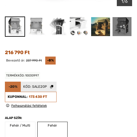
1/6
+1
216 790 Ft
Bevezető ár:
237 990 Ft
-8%
TERMÉKKÓD: 10030997
-20%
KÓD:
SALE20P
KUPONNAL:
173 430 FT
Felhasználási feltételek
ALAP SZÍN:
Fehér / Multi
Fehér