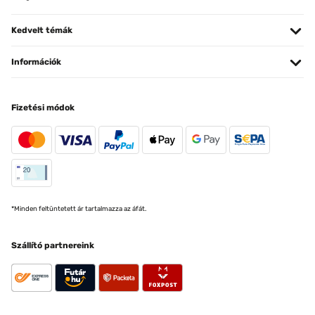
Kedvelt témák
Információk
Fizetési módok
*Minden feltüntetett ár tartalmazza az áfát.
Szállító partnereink