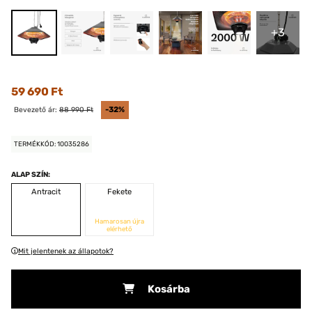
+3
59 690 Ft
Bevezető ár:
88 990 Ft
-32%
TERMÉKKÓD: 10035286
ALAP SZÍN:
Antracit
Fekete
Hamarosan újra
elérhető
Mit jelentenek az állapotok?
Kosárba