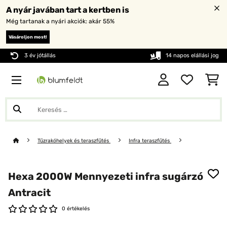
A nyár javában tart a kertben is
Még tartanak a nyári akciók: akár 55%
Vásároljon most!
3 év jótállás
14 napos elállási jog
Tűzrakóhelyek és teraszfűtés
Infra teraszfűtés
Hexa 2000W Mennyezeti infra sugárzó
Antracit
0 értékelés