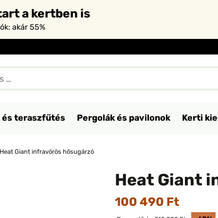
art a kertben is
iók: akár 55%
 és teraszfűtés
Pergolák és pavilonok
Kerti ki
Heat Giant infravörös hősugárzó
Heat Giant 
100 490 Ft