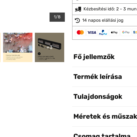
Kézbesítési idő: 2 - 3 mu
1/8
14 napos elállási jog
+3
Fő jellemzők
Termék leírása
Tulajdonságok
Méretek és műszak
Csomag tartalma