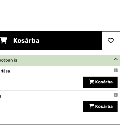
Kosárba
potban is
rlása
Kosárba
a
Kosárba