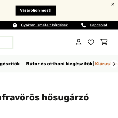
Vásároljon most!
Gyakran ismételt kérdések
Kapcsolat
egészítők
Bútor és otthoni kiegészítők
Kiárusítá
infravörös hősugárzó