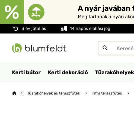
A nyár javában t
Még tartanak a nyári akc
3 év jótállás
14 napos elállási jog
Kerti bútor
Kerti dekoráció
Tűzrakóhelyek
Tűzrakóhelyek és teraszfűtés
Infra teraszfűtés