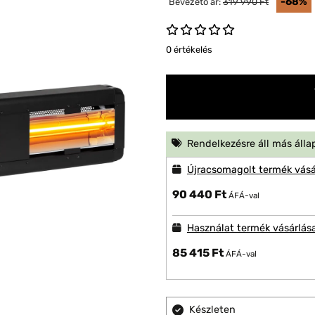
-68%
Bevezető ár:
319 990 Ft
0 értékelés
Rendelkezésre áll más álla
Újracsomagolt termék vásá
90 440 Ft
ÁFÁ-val
Használat termék vásárlás
85 415 Ft
ÁFÁ-val
Készleten