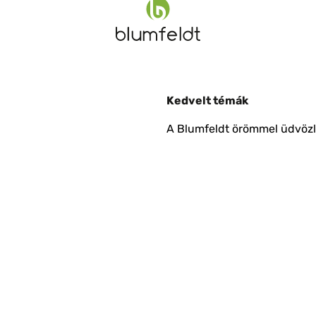
Kedvelt témák
A Blumfeldt örömmel üdvözli