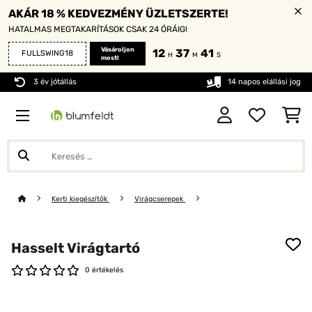
AKÁR 18 % KEDVEZMÉNY ÜZLETSZERTE!
HATALMAS MEGTAKARÍTÁSOK CSAK 24 ÓRÁIG!
Vásároljon
12
37
41
FULLSWING18
H
M
S
most!
3 év jótállás
14 napos elállási jog
Kerti kiegészítők
Virágcserepek
Hasselt Virágtartó
0 értékelés