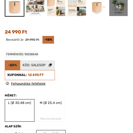
+2
24 990 Ft
Bevezető ár:
29 990 Ft
-16%
TERMÉKKÓD: 10038548
-50%
KÓD:
SALE50P
KUPONNAL:
12 495 FT
Felhasználási feltételek
MÉRET:
L (Ø 30,48 cm)
M (Ø 25,4 cm)
Más kombináció
ALAP SZÍN: