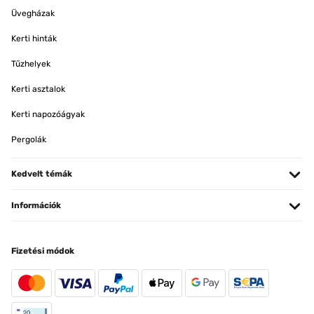
Üvegházak
Kerti hinták
Tűzhelyek
Kerti asztalok
Kerti napozóágyak
Pergolák
Kedvelt témák
Információk
Fizetési módok