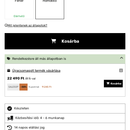
Fehér
Homokkő
Elérhető
Mit jelentenek az állapotok?
Kosárba
Rendelkezésre áll más állapotban is
Újracsomagolt termék vásárlása
22 490 Ft
ÁFÁ-val
Kosárba
SALE50P
-50%
Kuponnal:
11 245 Ft
Készleten
Kézbesítési idő: 4 - 6 munkanap
14 napos elállási jog