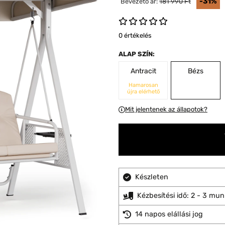
-31%
Bevezető ár:
181 990 Ft
0 értékelés
ALAP SZÍN:
Antracit
Bézs
Hamarosan
újra elérhető
Mit jelentenek az állapotok?
Készleten
Kézbesítési idő: 2 - 3 mu
14 napos elállási jog