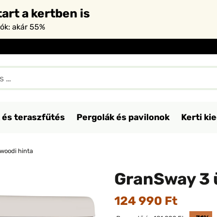
art a kertben is
iók: akár 55%
 és teraszfűtés
Pergolák és pavilonok
Kerti ki
woodi hinta
GranSway 3 
124 990 Ft