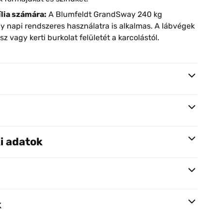
lia számára:
A Blumfeldt GrandSway 240 kg
így napi rendszeres használatra is alkalmas. A lábvégek
 vagy kerti burkolat felületét a karcolástól.
i adatok
k