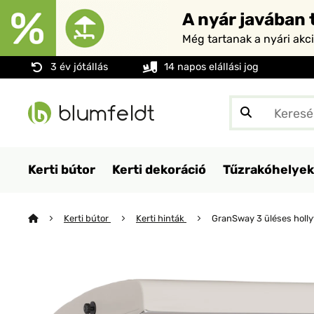
A nyár javában t
Még tartanak a nyári akc
3 év jótállás
14 napos elállási jog
Kerti bútor
Kerti dekoráció
Tűzrakóhelyek
Kerti bútor
Kerti hinták
GranSway 3 üléses holly