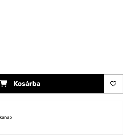
Kosárba
nkanap