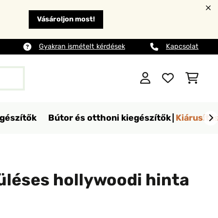
Vásároljon most!
Gyakran ismételt kérdések
Kapcsolat
egészítők
Bútor és otthoni kiegészítők
Kiárusítá
üléses hollywoodi hinta