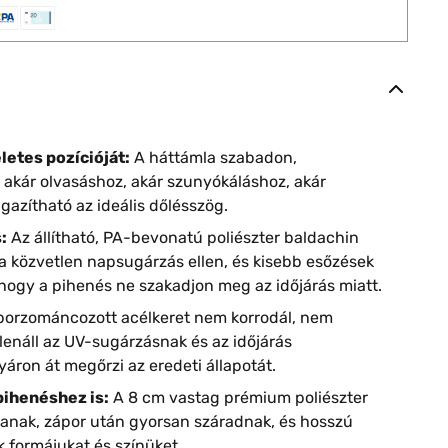
letes pozícióját:
A háttámla szabadon,
 akár olvasáshoz, akár szunyókáláshoz, akár
azítható az ideális dőlésszög.
:
Az állítható, PA-bevonatú poliészter baldachin
 közvetlen napsugárzás ellen, és kisebb esőzések
 hogy a pihenés ne szakadjon meg az időjárás miatt.
porzománcozott acélkeret nem korrodál, nem
llenáll az UV-sugárzásnak és az időjárás
áron át megőrzi az eredeti állapotát.
pihenéshez is:
A 8 cm vastag prémium poliészter
tanak, zápor után gyorsan száradnak, és hosszú
k formájukat és színüket.