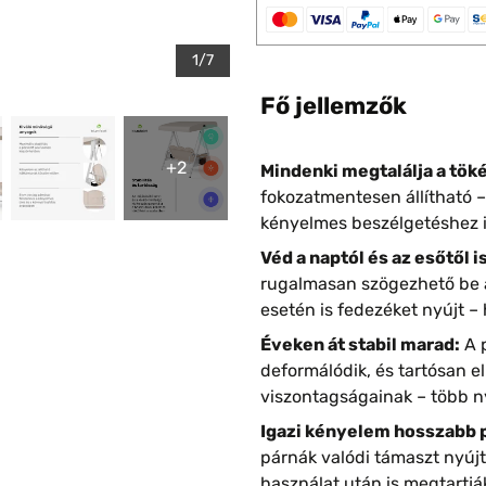
1/7
Fő jellemzők
+2
Mindenki megtalálja a töké
fokozatmentesen állítható –
kényelmes beszélgetéshez ig
Véd a naptól és az esőtől is
rugalmasan szögezhető be a
esetén is fedezéket nyújt –
Éveken át stabil marad:
A 
deformálódik, és tartósan e
viszontagságainak – több ny
Igazi kényelem hosszabb 
párnák valódi támaszt nyúj
használat után is megtartjá