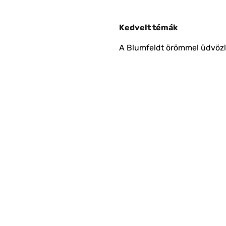
Kedvelt témák
A Blumfeldt örömmel üdvözli