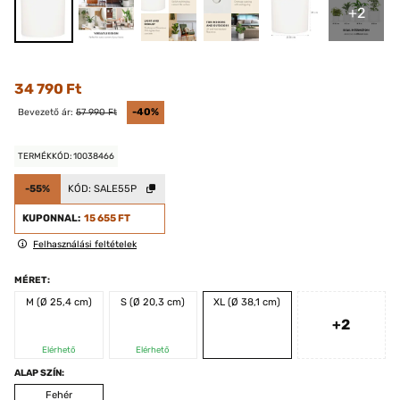
+2
34 790 Ft
Bevezető ár:
57 990 Ft
-40%
TERMÉKKÓD: 10038466
-55%
KÓD:
SALE55P
KUPONNAL:
15 655 FT
Felhasználási feltételek
MÉRET:
M (Ø 25,4 cm)
S (Ø 20,3 cm)
XL (Ø 38,1 cm)
+2
Elérhető
Elérhető
ALAP SZÍN:
Fehér