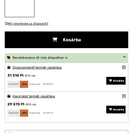
Mit jelentenek az állapotok?
Kosárba
Rendelkezésre áll más állapotban is
Újracsomagolt termék vásárlása
31 310 Ft
ÁFÁ-val
Kosárba
SALE55P
-55%
Kuponnal:
14 090 Ft
Használat termék vásárlása
29 570 Ft
ÁFÁ-val
Kosárba
SALE55P
-55%
Kuponnal:
13 305 Ft