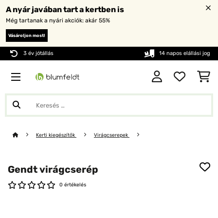
A nyár javában tart a kertben is
Még tartanak a nyári akciók: akár 55%
Vásároljon most!
3 év jótállás
14 napos elállási jog
Kerti kiegészítők
Virágcserepek
Gendt virágcserép
0 értékelés