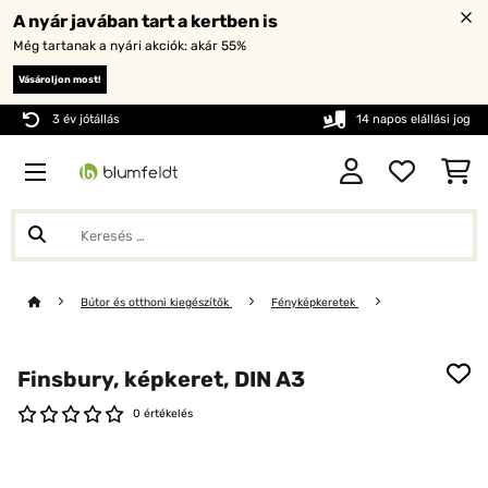
A nyár javában tart a kertben is
Még tartanak a nyári akciók: akár 55%
Vásároljon most!
3 év jótállás
14 napos elállási jog
Bútor és otthoni kiegészítők
Fényképkeretek
Finsbury, képkeret, DIN A3
0 értékelés