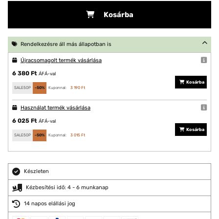
Kosárba
Rendelkezésre áll más állapotban is
Újracsomagolt termék vásárlása
6 380 Ft
ÁFÁ-val
Kosárba
SALE50P
-50%
Kuponnal:
3 190 Ft
Használat termék vásárlása
6 025 Ft
ÁFÁ-val
Kosárba
SALE50P
-50%
Kuponnal:
3 015 Ft
Készleten
Kézbesítési idő: 4 - 6 munkanap
14 napos elállási jog