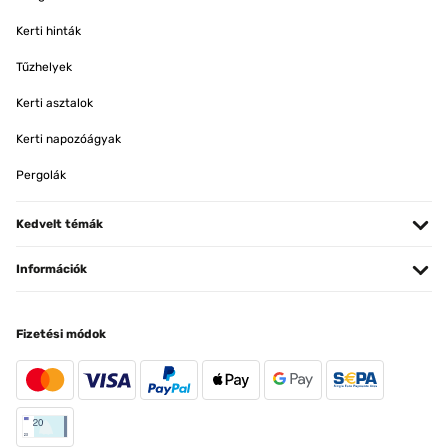
Kerti hinták
Tűzhelyek
Kerti asztalok
Kerti napozóágyak
Pergolák
Kedvelt témák
Információk
Fizetési módok