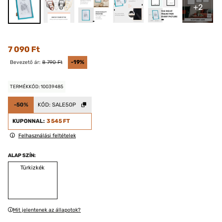
+2
7 090 Ft
Bevezető ár:
8 790 Ft
-19%
TERMÉKKÓD: 10039485
-50%
KÓD:
SALE50P
KUPONNAL:
3 545 FT
Felhasználási feltételek
ALAP SZÍN:
Türkizkék
Mit jelentenek az állapotok?