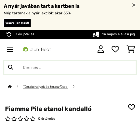
A nyár javában tart a kertben is
Még tartanak a nyári akciók: akár 55%
Vásároljon most!
3 év jótállás
14 napos elállási jog
Tűzrakóhelyek és teraszfűtés
Fiamme Pila etanol kandalló
0 értékelés