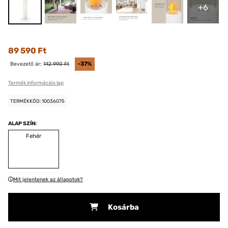
+6
89 590 Ft
Bevezető ár:
142 990 Ft
-37%
Termék információs lap
TERMÉKKÓD: 10036075
ALAP SZÍN:
Fehér
Mit jelentenek az állapotok?
Kosárba