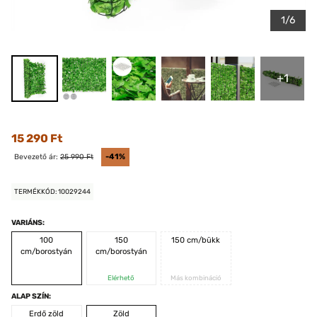
1/6
+1
15 290 Ft
Bevezető ár:
25 990 Ft
-41%
TERMÉKKÓD: 10029244
VARIÁNS:
100
150
150 cm/bükk
cm/borostyán
cm/borostyán
Elérhető
Más kombináció
ALAP SZÍN:
Erdő zöld
Zöld