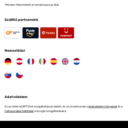
*Minden feltüntetett ár tartalmazza az áfát.
Szállító partnereink
Nemzetközi
Adatvédelem
Ez az oldal reCAPTCHA szolgáltatással védett, és rá vonatkoznak a
Adatvédelmi irányelvek
és a
Felhasználási feltételek
a Google szolgáltatásaira.