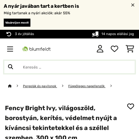
A nyár javában tart a kertben is
Még tartanak a nyári akciók: akár 55%
Vásároljon most!
3 év jótállás
14 napos elállási jog
Pergolák és pavilonok
Függőleges napellenzők
Fency Bright Ivy, világoszöld,
borostyán, kerítés, védelmet nyújt a
kíváncsi tekintetekkel és a széllel
szemben, 300 x 100 cm