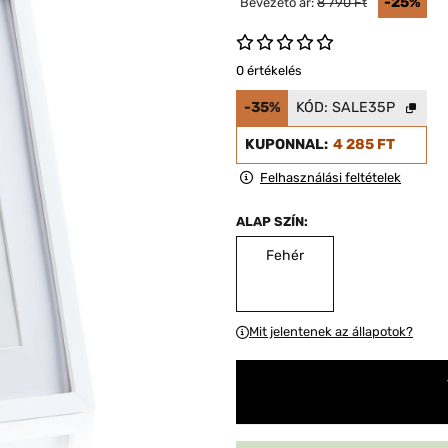
-25%
Bevezető ár:
8 790 Ft
0 értékelés
-35%
KÓD:
SALE35P
KUPONNAL:
4 285 FT
Felhasználási feltételek
ALAP SZÍN:
Fehér
Mit jelentenek az állapotok?