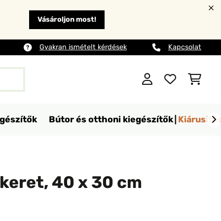
Vásároljon most!
Gyakran ismételt kérdések
Kapcsolat
egészítők
Bútor és otthoni kiegészítők
Kiárusítá
keret, 40 x 30 cm