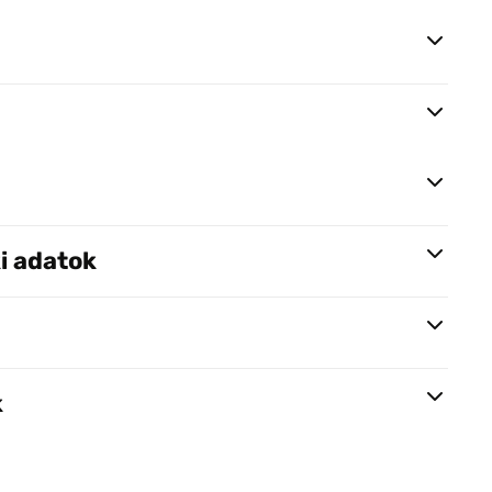
i adatok
k