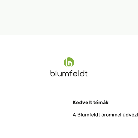
Kedvelt témák
A Blumfeldt örömmel üdvözli