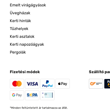
Emelt virágágyások
Üvegházak
Kerti hinták
Tűzhelyek
Kerti asztalok
Kerti napozóágyak
Pergolák
Fizetési módok
Szállító p
*Minden feltüntetett ár tartalmazza az áfát.