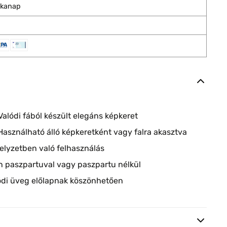
nkanap
alódi fából készült elegáns képkeret
asználható álló képkeretként vagy falra akasztva
helyzetben való felhasználás
n paszpartuval vagy paszpartu nélkül
ódi üveg előlapnak köszönhetően