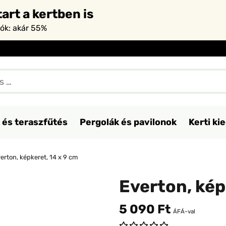
art a kertben is
iók: akár 55%
 és teraszfűtés
Pergolák és pavilonok
Kerti ki
erton, képkeret, 14 x 9 cm
Everton, kép
5 090 Ft
ÁFÁ-val