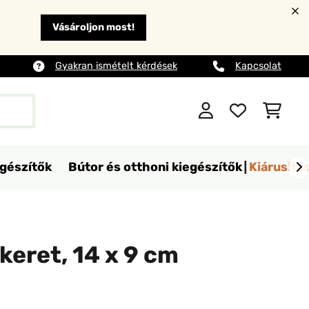
Vásároljon most!
Gyakran ismételt kérdések
Kapcsolat
egészítők
Bútor és otthoni kiegészítők
Kiárusítá
keret, 14 x 9 cm