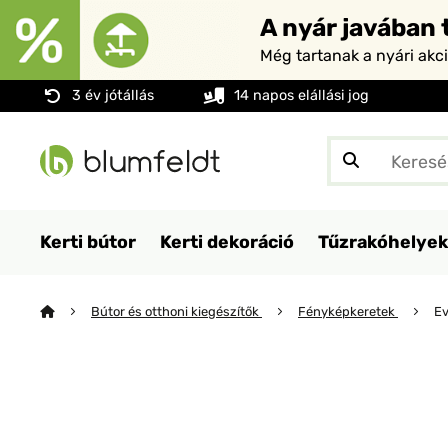
A nyár javában t
Még tartanak a nyári akc
3 év jótállás
14 napos elállási jog
Kerti bútor
Kerti dekoráció
Tűzrakóhelyek
Bútor és otthoni kiegészítők
Fényképkeretek
Ev