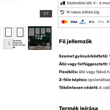
Kézbesítési idő: 4 - 6 mu
14 napos elállási jog
1/7
+2
Fő jellemzők
Szemet gyönyörködtető:
V
Álló vagy felfüggesztett:
H
Flexibilis:
álló vagy fekvő 
2-féle képhez:
opcionálisa
Tökéletesen védett:
A val
Termék leírása