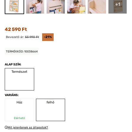
+1
42 590 Ft
Bevezető ár:
53 990 Ft
-21%
TERMÉKKÓD: 10038664
ALAP SZÍN:
Természet
VARIÁNS:
Ház
felhő
Elérhető
Mit jelentenek az állapotok?