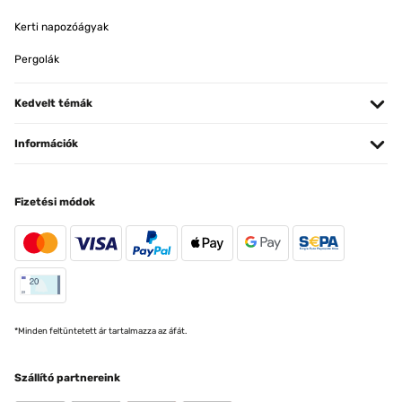
Kerti napozóágyak
Pergolák
Kedvelt témák
Információk
Fizetési módok
*Minden feltüntetett ár tartalmazza az áfát.
Szállító partnereink