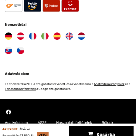
Nemzetközi
Adatvédelem
Ez az oldal reCAPTCHA szolgáltatással védett, és rá vonatkoznak a
Adatvédelmi irányelvek
és a
Felhasználási feltételek
a Google szolgáltatásaira.
Adatvédelem
ÁSZF
Használati feltételek
Rólunk
42 590 Ft
ÁFÁ-val
Kosárba
Copyright © 2026 Blumfeldt. All rights reserved
53 990 Ft
-21%
Bevezető ár: