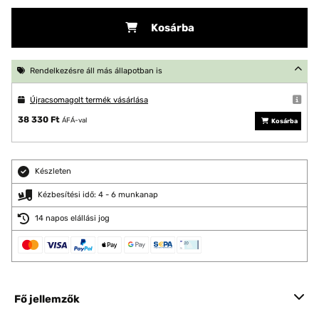
Kosárba
Rendelkezésre áll más állapotban is
Újracsomagolt termék vásárlása
38 330 Ft
ÁFÁ-val
Kosárba
Készleten
Kézbesítési idő: 4 - 6 munkanap
14 napos elállási jog
Fő jellemzők