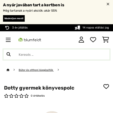
A nyár javában tart a kertben is
Még tartanak a nyári akciók: akár 55%
Vásároljon most!
3 év jótállás
14 napos elállási jog
Bútor és otthoni kiegészítők
Dotty gyermek könyvespolc
0 értékelés