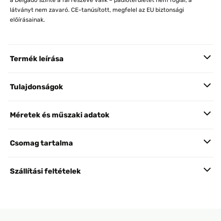
a Delgado szinte a fal részévé válik – padlóterületet nem foglal, a
látványt nem zavaró. CE-tanúsított, megfelel az EU biztonsági
előírásainak.
Termék leírása
Tulajdonságok
Méretek és műszaki adatok
Csomag tartalma
Szállítási feltételek