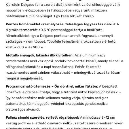
Klarstein Delgado falra szerelt dizájnelemként valódi stílusjeggyé válik
nappaliban, előszobában és hálószobában egyaránt, miközben
hatékonyan fűti a helyiséget. Egy készülék, két szerep.
Pontos hőmérséklet-szabályozás, felesleges fogyasztás nélkül:
A
digitális termosztát ±0,5 °C pontossággal tartja a beállított
hőmérsékletet, így a Delgado pontosan annyit fogyaszt, amennyit
szükséges – nem többet. Többféle teljesítményfokozatban elérhető,
köztük 600 W és 900 W.
Időtálló anyagok, lakásba illő kivitelben:
Az alumínium vagy
rozsdamentes acél váz epoxi-porlakk bevonattal készül, amely ellenáll a
hőingadozásoknak és a napi használatnak. Fehér, fekete és
rozsdamentes acél színben választható – mindegyik változat tartósan
megőrzi megjelenését.
Programozható ütemezés – Ön dönti el, mikor fűtsön:
A beépített
időzítővel előre beállíthatja, hogy a fűtőtest mikor kapcsoljon be és ki –
így hazaérkezéskor már kellemes meleg várja, éjszaka pedig az
automatikus túlmelegedés-védelmi lekapcsolás gondoskodik a
biztonságos alvásról.
Falhoz simuló szerelés, rejtett rögzítéssel:
A mindössze 8–12 cm
vastag profil és a látható csavarok nélküli, rejtett szerelőrendszer révén