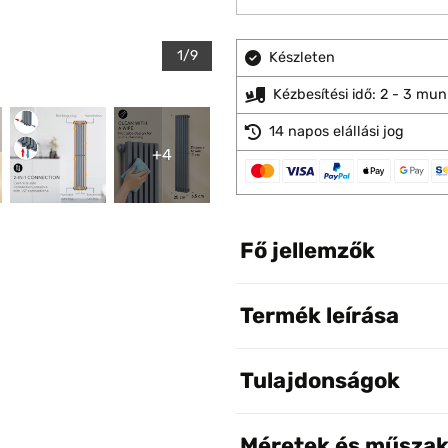
1/9
Készleten
Kézbesítési idő: 2 - 3 mu
14 napos elállási jog
+4
Fő jellemzők
Termék leírása
Tulajdonságok
Méretek és műszak