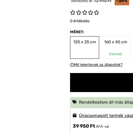
-39%
Bevezető ár:
72 990 Ft
0 értékelés
MÉRET:
120 x 25 cm
160 x 45 cm
Elérhető
Mit jelentenek az állapotok?
Rendelkezésre áll más álla
Újracsomagolt termék vásá
39 950 Ft
ÁFÁ-val