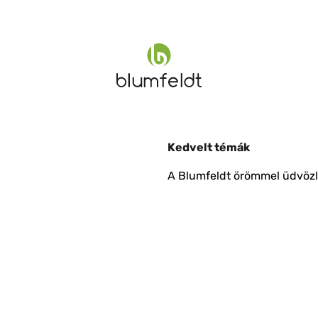
Kedvelt témák
A Blumfeldt örömmel üdvözli