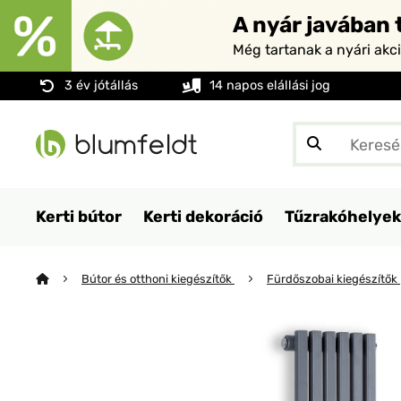
A nyár javában t
Még tartanak a nyári akc
3 év jótállás
14 napos elállási jog
Kerti bútor
Kerti dekoráció
Tűzrakóhelyek
Bútor és otthoni kiegészítők
Fürdőszobai kiegészítők