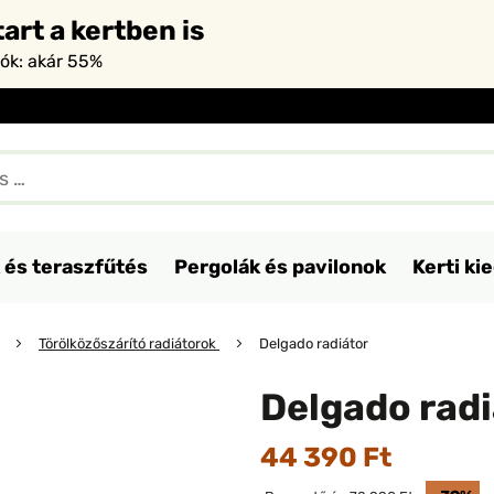
art a kertben is
iók: akár 55%
 és teraszfűtés
Pergolák és pavilonok
Kerti ki
Törölközőszárító radiátorok
Delgado radiátor
Delgado radi
44 390 Ft