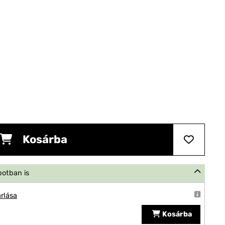
Kosárba
potban is
rlása
Kosárba