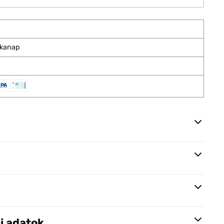
nkanap
i adatok