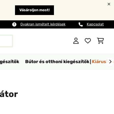
Vásároljon most!
Gyakran ismételt kérdések
Kapcsolat
egészítők
Bútor és otthoni kiegészítők
Kiárusítá
átor