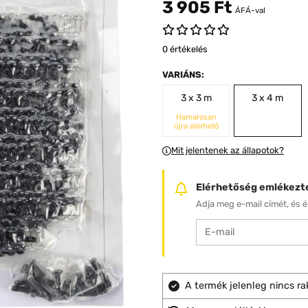
3 905 Ft
ÁFÁ-val
0 értékelés
VARIÁNS:
3 x 3 m
3 x 4 m
Hamarosan
újra elérhető
Mit jelentenek az állapotok?
Elérhetőség emlékezt
Adja meg e-mail címét, és ér
A termék jelenleg nincs ra