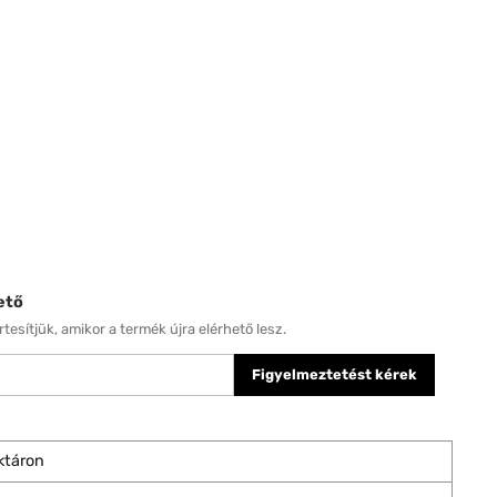
ető
tesítjük, amikor a termék újra elérhető lesz.
Figyelmeztetést kérek
ktáron