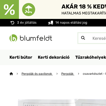
AKÁR 18 % KE
HATALMAS MEGTAKARÍTÁ
3 év jótállás
14 napos elállási jog
Kerti bútor
Kerti dekoráció
Tűzrakóhelyek
Pergolák és pavilonok
Pergolák
csavarkészlet - 