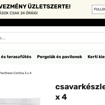
DVEZMÉNY ÜZLETSZERTE!
FULLS
SOK CSAK 24 ÓRÁIG!
 és teraszfűtés
Pergolák és pavilonok
Kerti ki
Pantheon Cortina 3 x 4
csavarkészle
x 4