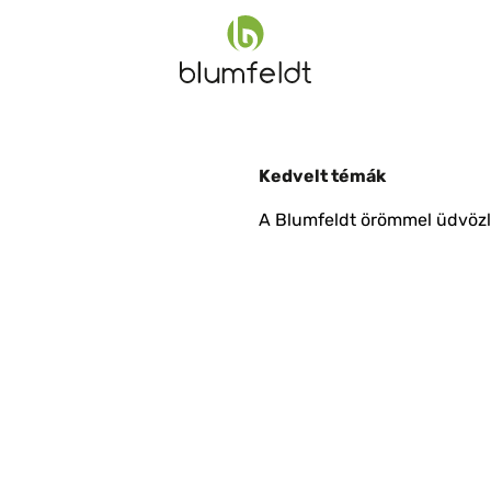
Kedvelt témák
A Blumfeldt örömmel üdvözli