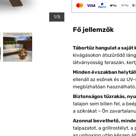
1/5
Fő jellemzők
Tábortűz hangulat a saját 
kivágásokon átszűrődő lángo
látványosság teraszán, ker
Minden évszakban helytáll
ellenáll az esőnek és az UV-
megbízhatóan használható.
Biztonságos tűzrakás, nyu
talajon sem billen fel, a beé
a szikrákat – Ön zavartalanu
Azonnal bevethető, minde
talpazatot, a grillrostélyt, 
az unboxing után készen áll