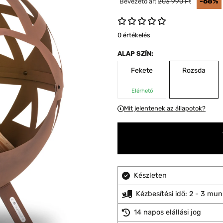
-68%
Bevezető ár:
203 990 Ft
0 értékelés
ALAP SZÍN:
Fekete
Rozsda
Elérhető
Mit jelentenek az állapotok?
Készleten
Kézbesítési idő: 2 - 3 mu
14 napos elállási jog