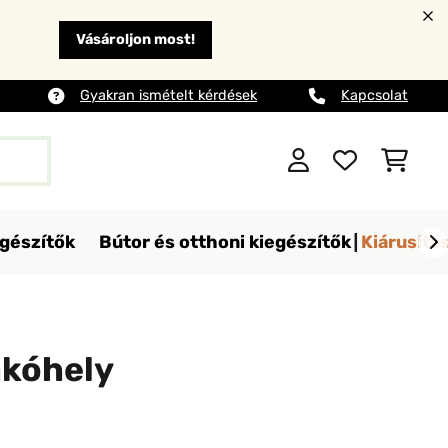
Vásároljon most!
Gyakran ismételt kérdések
Kapcsolat
egészítők
Bútor és otthoni kiegészítők
Kiárusítá
akóhely