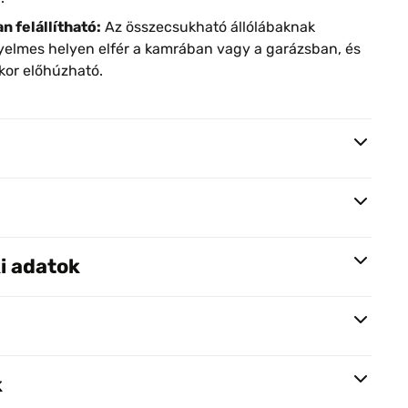
 felállítható:
Az összecsukható állólábaknak
elmes helyen elfér a kamrában vagy a garázsban, és
kor előhúzható.
i adatok
k