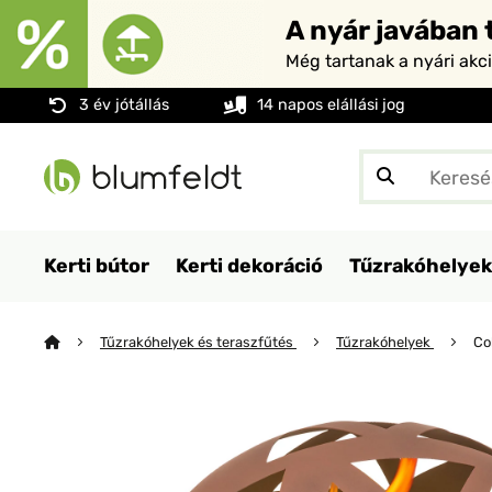
A nyár javában t
Még tartanak a nyári akc
3 év jótállás
14 napos elállási jog
Kerti bútor
Kerti dekoráció
Tűzrakóhelyek
Tűzrakóhelyek és teraszfűtés
Tűzrakóhelyek
Co