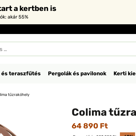
art a kertben is
iók: akár 55%
 és teraszfűtés
Pergolák és pavilonok
Kerti ki
lima tűzrakóhely
Colima tűzr
64 890 Ft