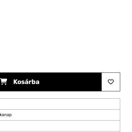
Kosárba
nkanap