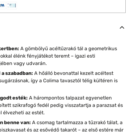
kertben:
A gömbölyű acéltűzrakó tál a geometrikus
kkal élénk fényjátékot teremt – igazi esti
tjében vagy udvarán.
 a szabadban:
A hőálló bevonattal kezelt acéltest
sugárzásnak, így a Colima tavasztól télig kültéren is
godt esték:
A hárompontos talpazat egyenetlen
pített szikrafogó fedél pedig visszatartja a parazsat és
l élvezheti az estét.
n benne van:
A csomag tartalmazza a tűzrakó tálat, a
a piszkavasat és az esővédő takarót – az első estére már
.