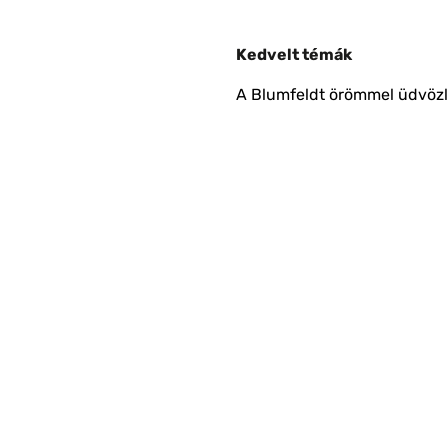
Kedvelt témák
A Blumfeldt örömmel üdvözli