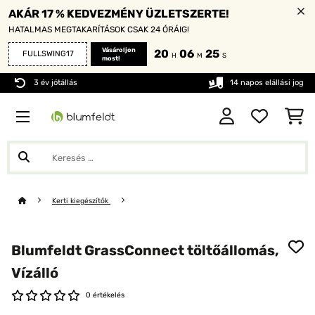
AKÁR 17 % KEDVEZMÉNY ÜZLETSZERTE!
HATALMAS MEGTAKARÍTÁSOK CSAK 24 ÓRÁIG!
Vásároljon
20
06
24
FULLSWING17
H
M
S
most!
3 év jótállás
14 napos elállási jog
Kerti kiegészítők
Blumfeldt GrassConnect töltőállomás,
Vízálló
0 értékelés