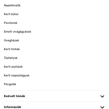
Napellenzők
Kerti bútor
Pavilonok
Emelt virágágyások
Üvegházak
Kerti hinták
Tűzhelyek
Kerti asztalok
Kerti napozóágyak
Pergolák
Kedvelt témák
Információk