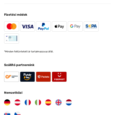
Fizetési módok
*Minden feltüntetett ár tartalmazza az áfát.
Szállító partnereink
Nemzetközi