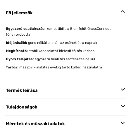
Fő jellemzők
Egyszerű csatlakozás:
kompatibilis a Blumfeldt GrassConnect
fűnyírórobottal
Időjárásálló:
gond nélkül ellenáll az esőnek és a napnak
Megbízható:
stabil kapcsolatot biztosít töltés közben
Gyors telepítés:
egyszerű beállítás erőfeszítés nélkül
Tartós:
masszív kialakítás évekig tartó kültéri használatra
Termék leírása
Tulajdonságok
Méretek és műszaki adatok