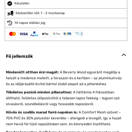
Készleten
Kézbesítési idő: 1 - 2 munkanap
14 napos elállási jog
Fő jellemzők
Mindenütt otthon érzi magát:
A Beverly Wood egyaránt megállja a
helyét a medence mellett, a teraszon és a kertben – az alumíniumváz
és az időjárásálló kivitel bárhol stabil alapot ad a pihenéshez.
Tökéletes pozíció minden pillanathoz:
A háttámla 4 fokozatban
állítható, felületes ülőpozíciótól a teljesen lapos fekésig – legyen szó
olvasásról, szundikálásról vagy hosszabb napozásról.
Hűvös és szellős marad forró napokon is:
A Comfort Mesh szövet –
70% PVC és 30% polyester keveréke – átengedi a levegőt, így a huzat
nem hevül fel tűző napsütésben sem, és könnyedén tisztítható.