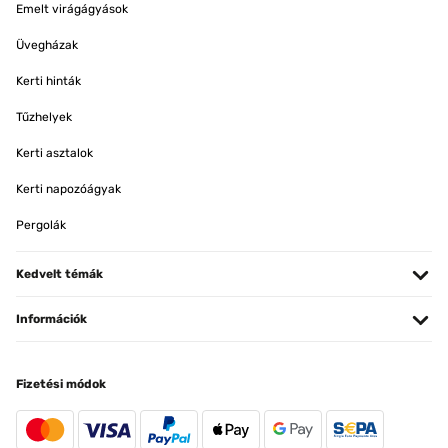
Emelt virágágyások
Üvegházak
Kerti hinták
Tűzhelyek
Kerti asztalok
Kerti napozóágyak
Pergolák
Kedvelt témák
Információk
Fizetési módok