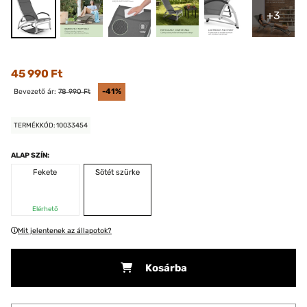
+3
45 990 Ft
Bevezető ár:
78 990 Ft
-41%
TERMÉKKÓD: 10033454
ALAP SZÍN:
Fekete
Sötét szürke
Elérhető
Mit jelentenek az állapotok?
Kosárba