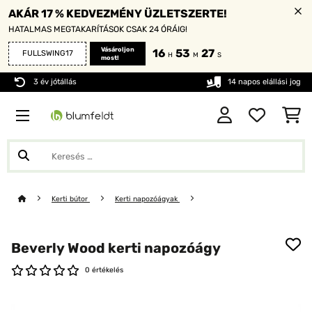
AKÁR 17 % KEDVEZMÉNY ÜZLETSZERTE!
HATALMAS MEGTAKARÍTÁSOK CSAK 24 ÓRÁIG!
Vásároljon
16
53
26
FULLSWING17
H
M
S
most!
3 év jótállás
14 napos elállási jog
Kerti bútor
Kerti napozóágyak
Beverly Wood kerti napozóágy
0 értékelés