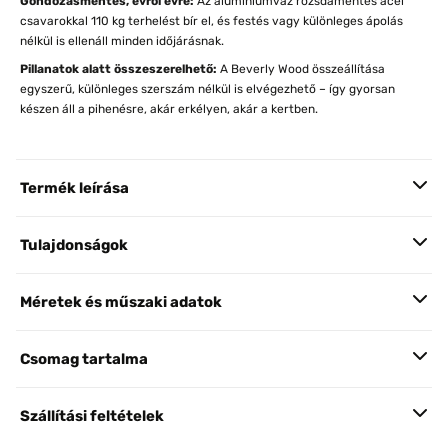
Gondozásmentes, évről évre:
Az alumíniumváz rozsdamentes acél
csavarokkal 110 kg terhelést bír el, és festés vagy különleges ápolás
nélkül is ellenáll minden időjárásnak.
Pillanatok alatt összeszerelhető:
A Beverly Wood összeállítása
egyszerű, különleges szerszám nélkül is elvégezhető – így gyorsan
készen áll a pihenésre, akár erkélyen, akár a kertben.
Termék leírása
Tulajdonságok
Méretek és műszaki adatok
Csomag tartalma
Szállítási feltételek