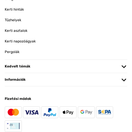
Kerti hinták
Tűzhelyek
Kerti asztalok
Kerti napozóágyak
Pergolák
Kedvelt témák
Információk
Fizetési módok