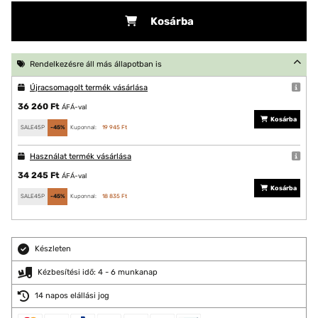
Kosárba
Rendelkezésre áll más állapotban is
Újracsomagolt termék vásárlása
36 260 Ft
ÁFÁ-val
Kosárba
SALE45P
-45%
Kuponnal:
19 945 Ft
Használat termék vásárlása
34 245 Ft
ÁFÁ-val
Kosárba
SALE45P
-45%
Kuponnal:
18 835 Ft
Készleten
Kézbesítési idő: 4 - 6 munkanap
14 napos elállási jog