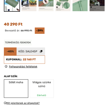
+4
40 290 Ft
Bevezető ár:
66 990 Ft
-39%
TERMÉKKÓD: 10040104
-45%
KÓD:
SALE45P
KUPONNAL:
22 160 FT
Felhasználási feltételek
ALAP SZÍN:
Sötét moha
Világos szürke
színű
Elérhető
Mit jelentenek az állapotok?