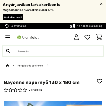
A nyár javában tart a kertben is
Még tartanak a nyári akciók: akár 55%
Vásároljon most!
3 év jótállás
14 napos elállási jog
Pergolák és pavilonok
Bayonne napernyő 130 x 180 cm
0 értékelés