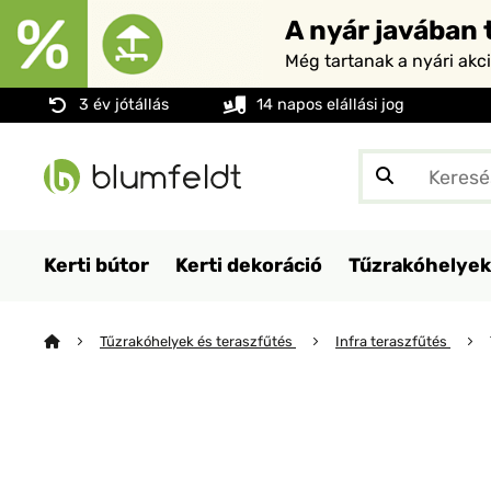
A nyár javában t
Még tartanak a nyári akc
3 év jótállás
14 napos elállási jog
Kerti bútor
Kerti dekoráció
Tűzrakóhelyek
Tűzrakóhelyek és teraszfűtés
Infra teraszfűtés