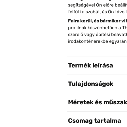
segítségével Ön előre beáll
felfűti a szobát, és Ön távo
Falra kerül, és bármikor vi
profilnak köszönhetően a Th
szerelő vagy építési beavat
irodakonténerekbe egyaránt
Termék leírása
Tulajdonságok
Méretek és műszak
Csomag tartalma