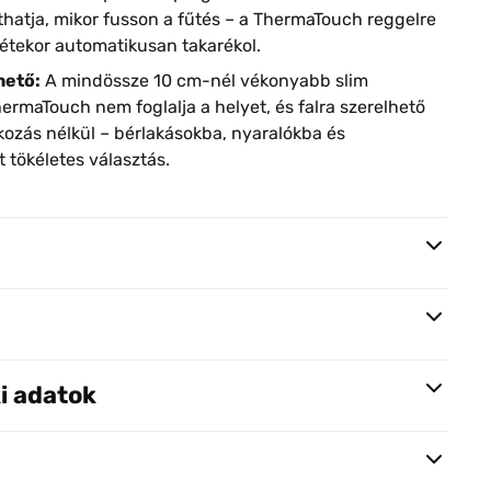
íthatja, mikor fusson a fűtés – a ThermaTouch reggelre
llétekor automatikusan takarékol.
hető:
A mindössze 10 cm-nél vékonyabb slim
ermaTouch nem foglalja a helyet, és falra szerelhető
kozás nélkül – bérlakásokba, nyaralókba és
 tökéletes választás.
i adatok