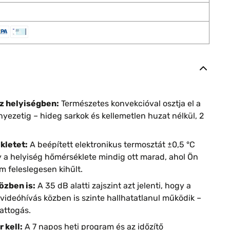
z helyiségben:
Természetes konvekcióval osztja el a
ezetig – hideg sarkok és kellemetlen huzat nélkül, 2
kletet:
A beépített elektronikus termosztát ±0,5 °C
y a helyiség hőmérséklete mindig ott marad, ahol Ön
em feleslegesen kihűlt.
özben is:
A 35 dB alatti zajszint azt jelenti, hogy a
ideóhívás közben is szinte hallhatatlanul működik –
attogás.
 kell:
A 7 napos heti program és az időzítő