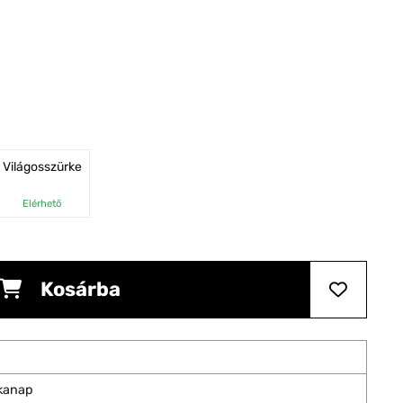
Világosszürke
Elérhető
Kosárba
nkanap