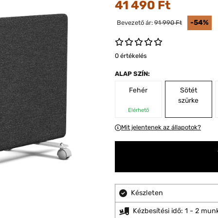
41 490 Ft
-54%
Bevezető ár:
91 990 Ft
0 értékelés
ALAP SZÍN:
Fehér
Sötét
szürke
Elérhető
Mit jelentenek az állapotok?
Készleten
Kézbesítési idő: 1 - 2 mu