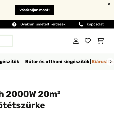
Vásároljon most!
Gyakran ismételt kérdések
Kapcsolat
egészítők
Bútor és otthoni kiegészítők
Kiárusítá
h 2000W 20m²
ötétszürke