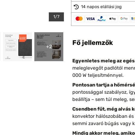
14 napos elállási jog
1/7
Fő jellemzők
+2
Egyenletes meleg az egés
meleglevegőt padlótól menny
000 W teljesítménnyel.
Pontosan tartja a hőmérsé
pontossággal szabályoz, íg
beállítja – sem túl meleg, s
Csendben fűt, még alvás k
konvektor hálószobában és v
semmi zavaró búgás vagy k
Mindig akkor meleg, amikor