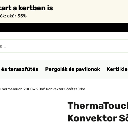
art a kertben is
iók: akár 55%
 és teraszfűtés
Pergolák és pavilonok
Kerti ki
ThermaTouch 2000W 20m² Konvektor Sötétszürke
ThermaTouc
Konvektor S