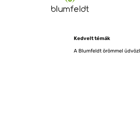
Kedvelt témák
A Blumfeldt örömmel üdvözli