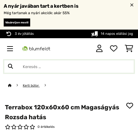
A nyár javában tart a kertben is
Még tartanak a nyári akciók: akár 55%
Vásároljon most!
3 év jótállás
14 napos elállási jog
Kerti bútor
Terrabox 120x60x60 cm Magaságyás
Rozsda hatás
0 értékelés