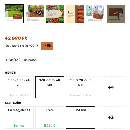
+1
42 890 Ft
Bevezető ár:
78 990 Ft
-45%
TERMÉKKÓD: 10036153
MÉRET:
100 x 100 x 60
120 x 60 x 60
120 x 90 x 50
cm
cm
cm
+4
Más kombináció
Más kombináció
ALAP SZÍN:
Fa megjelenés
Krém
Rozsda
+3
Elérhető
Elérhető