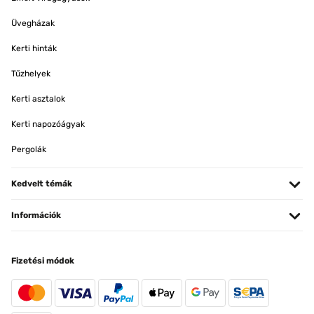
Üvegházak
Kerti hinták
Tűzhelyek
Kerti asztalok
Kerti napozóágyak
Pergolák
Kedvelt témák
Információk
Fizetési módok