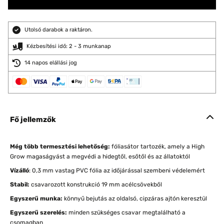
Utolsó darabok a raktáron.
Kézbesítési idő: 2 - 3 munkanap
14 napos elállási jog
Fő jellemzők
Még több termesztési lehetőség:
fóliasátor tartozék, amely a High
Grow magaságyást a megvédi a hidegtől, esőtől és az állatoktól
Vízálló
: 0,3 mm vastag PVC fólia az időjárással szembeni védelemért
Stabil:
csavarozott konstrukció 19 mm acélcsövekből
Egyszerű munka:
könnyű bejutás az oldalsó, cipzáras ajtón keresztül
Egyszerű szerelés:
minden szükséges csavar megtalálható a
csomagban