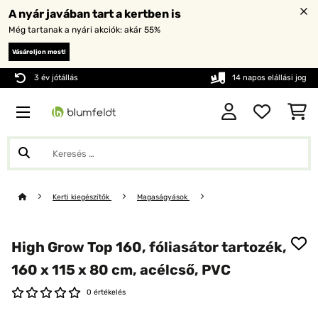
A nyár javában tart a kertben is
Még tartanak a nyári akciók: akár 55%
Vásároljon most!
3 év jótállás
14 napos elállási jog
Kerti kiegészítők
Magaságyások
High Grow Top 160, fóliasátor tartozék,
160 x 115 x 80 cm, acélcső, PVC
0 értékelés