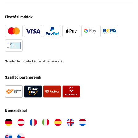
Fizetési módok
*Minden feltüntetett ár tartalmazza az áfát.
Szállító partnereink
Nemzetközi