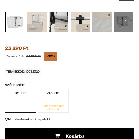
+1
23 290 Ft
Bevezető ár:
34 590 Ft
-32%
TERMÉKKÓD: 10032320
SZÉLESSÉG:
160 cm
200 cm
Hamarosan újra
elérhető
Mit jelentenek az állapotok?
Kosárba