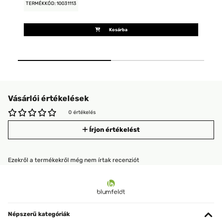
TERMÉKKÓD: 10031113
TE
Kosárba
Vásárlói értékelések
0 értékelés
Írjon értékelést
Ezekről a termékekről még nem írtak recenziót
Népszerű kategóriák