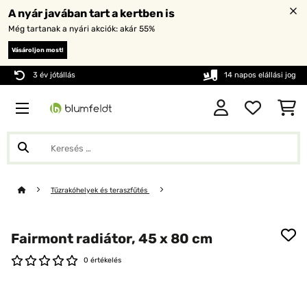
A nyár javában tart a kertben is
Még tartanak a nyári akciók: akár 55%
Vásároljon most!
3 év jótállás
14 napos elállási jog
Tűzrakóhelyek és teraszfűtés
Fairmont radiátor, 45 x 80 cm
0 értékelés