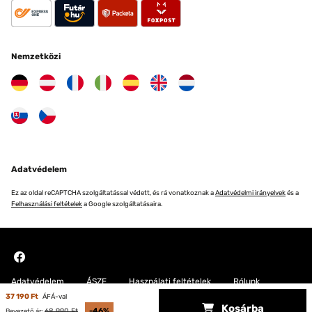
Nemzetközi
Adatvédelem
Ez az oldal reCAPTCHA szolgáltatással védett, és rá vonatkoznak a
Adatvédelmi irányelvek
és a
Felhasználási feltételek
a Google szolgáltatásaira.
Adatvédelem
ÁSZF
Használati feltételek
Rólunk
37 190 Ft
ÁFÁ-val
Kosárba
Copyright © 2026 Blumfeldt. All rights reserved
68 990 Ft
-46%
Bevezető ár: