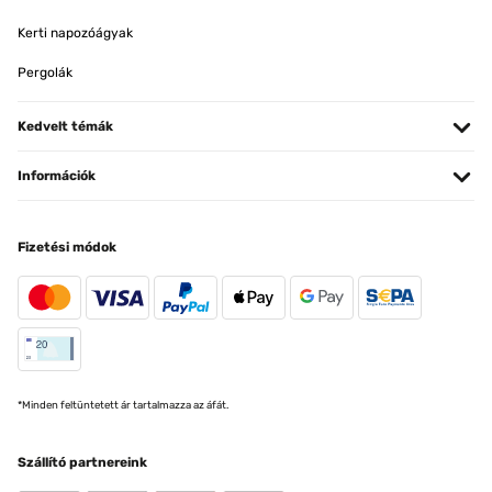
Kerti napozóágyak
Pergolák
Kedvelt témák
Információk
Fizetési módok
*Minden feltüntetett ár tartalmazza az áfát.
Szállító partnereink