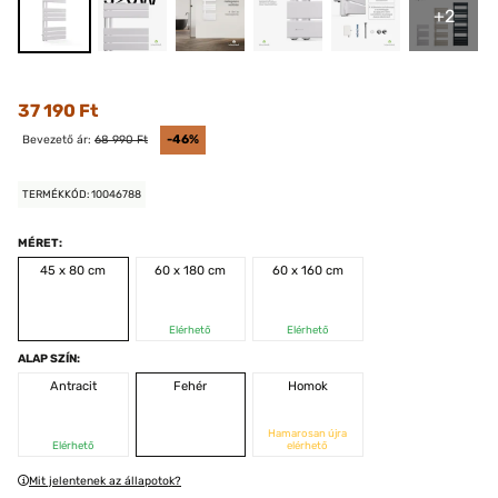
+2
37 190 Ft
Bevezető ár:
68 990 Ft
-46%
TERMÉKKÓD: 10046788
MÉRET:
45 x 80 cm
60 x 180 cm
60 x 160 cm
Elérhető
Elérhető
ALAP SZÍN:
Antracit
Fehér
Homok
Hamarosan újra
Elérhető
elérhető
Mit jelentenek az állapotok?