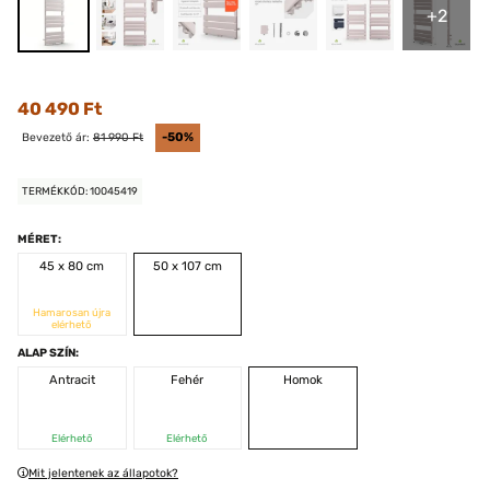
+2
40 490 Ft
Bevezető ár:
81 990 Ft
-50%
TERMÉKKÓD: 10045419
MÉRET:
45 x 80 cm
50 x 107 cm
Hamarosan újra
elérhető
ALAP SZÍN:
Antracit
Fehér
Homok
Elérhető
Elérhető
Mit jelentenek az állapotok?