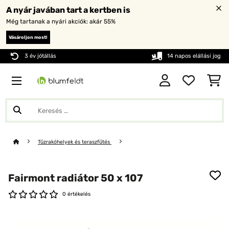
A nyár javában tart a kertben is
Még tartanak a nyári akciók: akár 55%
Vásároljon most!
3 év jótállás
14 napos elállási jog
Tűzrakóhelyek és teraszfűtés
Fairmont radiátor 50 x 107
0 értékelés