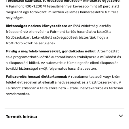
Törölközők szárítása, fürdőszoba felfűtése – mindkettő egyszerre:
A Fairmont 400–1.200 W teljesítménnyel kevesebb mint 60 perc alatt
megszárít egy törölközőt, miközben kellemes hőmérsékletre fűti fel a
helyiséget.
Biztonságos nedves környezetben:
Az IP24 védettségi osztály
fröccsenő víz ellen véd – a Fairmont tartós használatra készült a
fürdőszobában. Lekerekített csővégződések biztosítják, hogy a
frottírtörölközők ne sérüljenek.
Mindig a megfelelő hőmérséklet, gondolkodás nélkül:
A termosztát
és a programozható időzítő automatikusan szabályozza a működést és
a kikapcsolási időket. Az automatikus túlmelegedés elleni kikapcsolás
további biztonságot nyújt folyamatos használat esetén.
Fali szerelés hosszú élettartammal:
A rozsdamentes acél vagy króm
felület évtizedeken át ellenáll a nedvességnek és a tisztítószereknek. A
Fairmont szilárdan a falra szerelhető – stabil, helytakarékos és tartósan
rozsdamentes.
Termék leírása