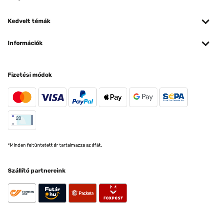
Kedvelt témák
Információk
Fizetési módok
*Minden feltüntetett ár tartalmazza az áfát.
Szállító partnereink